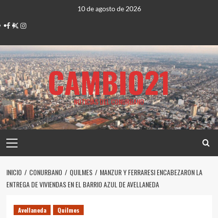
Saltar
10 de agosto de 2026
al
Facebook
Twitter
Instagram
contenido
CAMBIO21
NOTICIAS DEL CONURBANO
Menú
principal
INICIO
CONURBANO
QUILMES
MANZUR Y FERRARESI ENCABEZARON LA
ENTREGA DE VIVIENDAS EN EL BARRIO AZUL DE AVELLANEDA
Avellaneda
Quilmes