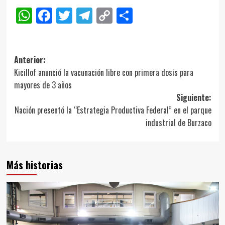
WhatsApp
Facebook
Twitter
Telegram
Copy
Compartir
Link
Navegación
Anterior:
Kicillof anunció la vacunación libre con primera dosis para
de
mayores de 3 años
entradas
Siguiente:
Nación presentó la “Estrategia Productiva Federal” en el parque
industrial de Burzaco
Más historias