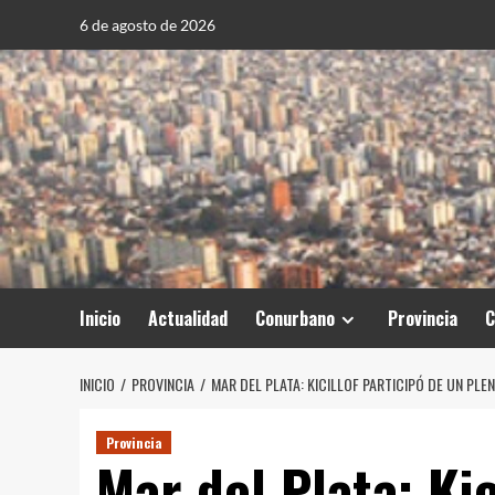
Saltar
6 de agosto de 2026
al
contenido
Inicio
Actualidad
Conurbano
Provincia
C
INICIO
PROVINCIA
MAR DEL PLATA: KICILLOF PARTICIPÓ DE UN PL
Provincia
Mar del Plata: Kic