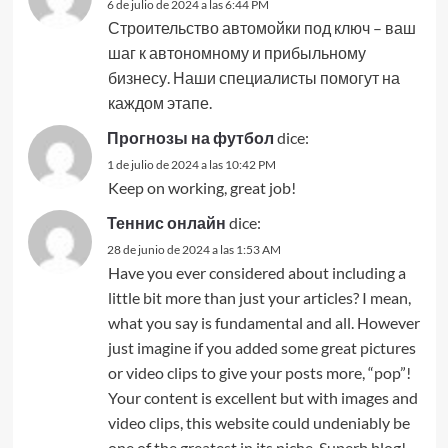
6 de julio de 2024 a las 6:44 PM
Строительство автомойки под ключ – ваш
шаг к автономному и прибыльному
бизнесу. Наши специалисты помогут на
каждом этапе.
Прогнозы на футбол
dice:
1 de julio de 2024 a las 10:42 PM
Keep on working, great job!
Теннис онлайн
dice:
28 de junio de 2024 a las 1:53 AM
Have you ever considered about including a
little bit more than just your articles? I mean,
what you say is fundamental and all. However
just imagine if you added some great pictures
or video clips to give your posts more, “pop”!
Your content is excellent but with images and
video clips, this website could undeniably be
one of the greatest in its niche. Superb blog!