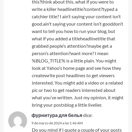
this?think about this, what if you were to
write a killer headlinetitle?content?typed a
catchier title? I ain’t saying your content isn’t
good.ain’t saying your content isn’t gooddon’t
want to tell you how to run your blog, but
what if you added a titleheadlinetitle that
grabbed people’s attention?maybe get a
person’s attention?want more? I mean
%BLOG_TITLE% is a little plain. You might
look at Yahoo’s home page and see how they
createwrite post headlines to get viewers
interested. You might add a video or a related
pic or two to get readers interested about
what you’ve written. Just my opinion, it might
bring your postsblog a little livelier.
фурнитура для белья
dice:
9 de marzo de 2024 a las 1:46 AM
Do you mind if I quote a couple of your posts