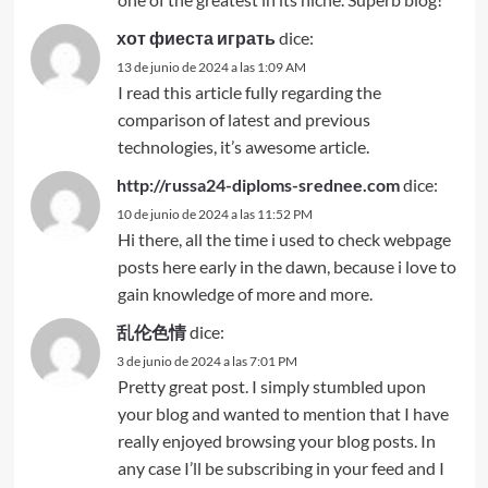
хот фиеста играть
dice:
13 de junio de 2024 a las 1:09 AM
I read this article fully regarding the
comparison of latest and previous
technologies, it’s awesome article.
http://russa24-diploms-srednee.com
dice:
10 de junio de 2024 a las 11:52 PM
Hi there, all the time i used to check webpage
posts here early in the dawn, because i love to
gain knowledge of more and more.
乱伦色情
dice:
3 de junio de 2024 a las 7:01 PM
Pretty great post. I simply stumbled upon
your blog and wanted to mention that I have
really enjoyed browsing your blog posts. In
any case I’ll be subscribing in your feed and I