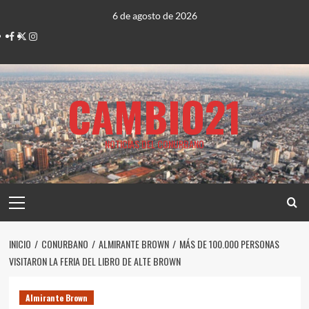
Saltar
6 de agosto de 2026
al
Facebook
Twitter
Instagram
contenido
CAMBIO21
NOTICIAS DEL CONURBANO
Menú
principal
INICIO
CONURBANO
ALMIRANTE BROWN
MÁS DE 100.000 PERSONAS
VISITARON LA FERIA DEL LIBRO DE ALTE BROWN
Almirante Brown