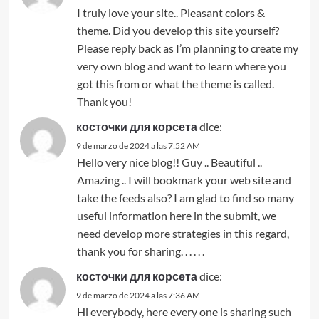
I truly love your site.. Pleasant colors &
theme. Did you develop this site yourself?
Please reply back as I’m planning to create my
very own blog and want to learn where you
got this from or what the theme is called.
Thank you!
косточки для корсета
dice:
9 de marzo de 2024 a las 7:52 AM
Hello very nice blog!! Guy .. Beautiful ..
Amazing .. I will bookmark your web site and
take the feeds also? I am glad to find so many
useful information here in the submit, we
need develop more strategies in this regard,
thank you for sharing. . . . . .
косточки для корсета
dice:
9 de marzo de 2024 a las 7:36 AM
Hi everybody, here every one is sharing such