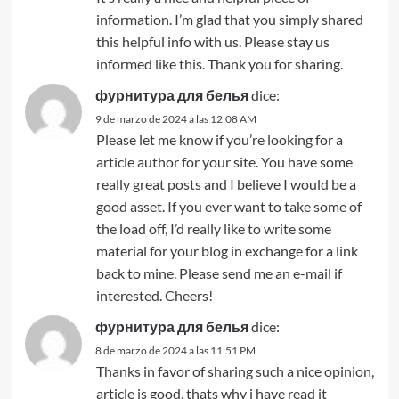
information. I’m glad that you simply shared
this helpful info with us. Please stay us
informed like this. Thank you for sharing.
фурнитура для белья
dice:
9 de marzo de 2024 a las 12:08 AM
Please let me know if you’re looking for a
article author for your site. You have some
really great posts and I believe I would be a
good asset. If you ever want to take some of
the load off, I’d really like to write some
material for your blog in exchange for a link
back to mine. Please send me an e-mail if
interested. Cheers!
фурнитура для белья
dice:
8 de marzo de 2024 a las 11:51 PM
Thanks in favor of sharing such a nice opinion,
article is good, thats why i have read it