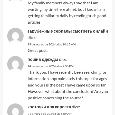
My family members always say that I am
wasting my time here at net, but I know I am
getting familiarity daily by reading such good
articles.
зарубежные сериалы смотреть онлайн
dice:
19 de marzo de 2024 a las 10:13 AM
Great post.
пошив одежды
dice:
14 de marzo de 2024 a las 2:00 PM
Thank you, I have recently been searching for
information approximately this topic for ages
and yours is the best I have came upon so far.
However, what about the conclusion? Are you
positive concerning the source?
косточки для корсета
dice:
9 de marzo de 2024 a las 8:09 AM