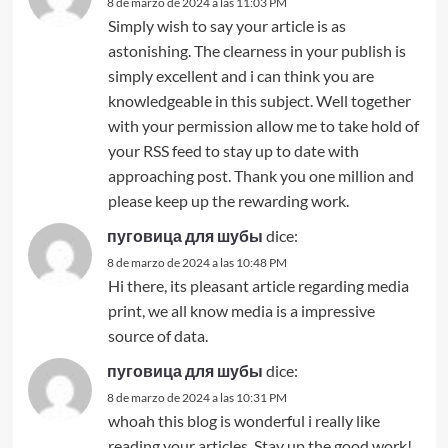
8 de marzo de 2024 a las 11:03 PM
Simply wish to say your article is as
astonishing. The clearness in your publish is
simply excellent and i can think you are
knowledgeable in this subject. Well together
with your permission allow me to take hold of
your RSS feed to stay up to date with
approaching post. Thank you one million and
please keep up the rewarding work.
пуговица для шубы
dice:
8 de marzo de 2024 a las 10:48 PM
Hi there, its pleasant article regarding media
print, we all know media is a impressive
source of data.
пуговица для шубы
dice:
8 de marzo de 2024 a las 10:31 PM
whoah this blog is wonderful i really like
reading your articles. Stay up the good work!