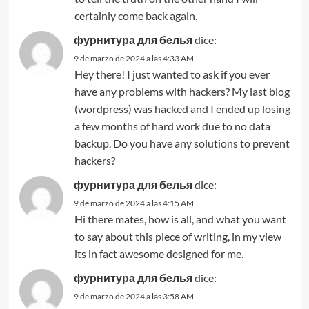
certainly come back again.
фурнитура для белья
dice:
9 de marzo de 2024 a las 4:33 AM
Hey there! I just wanted to ask if you ever
have any problems with hackers? My last blog
(wordpress) was hacked and I ended up losing
a few months of hard work due to no data
backup. Do you have any solutions to prevent
hackers?
фурнитура для белья
dice:
9 de marzo de 2024 a las 4:15 AM
Hi there mates, how is all, and what you want
to say about this piece of writing, in my view
its in fact awesome designed for me.
фурнитура для белья
dice:
9 de marzo de 2024 a las 3:58 AM