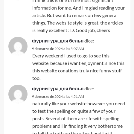
I think this is one of the most significant
information for me. And i’m glad reading your
article. But want to remark on few general
things, The website style is great, the articles
is really excellent : D. Good job, cheers
фурнитура для белья
dice:
9 de marzo de 2024 a las 5:07 AM
Every weekend i used to go to see this
website, because i want enjoyment, since this
this website conations truly nice funny stuff
too.
фурнитура для белья
dice:
9 de marzo de 2024 a las 4:51 AM
naturally like your website however you need
to test the spelling on quite a few of your
posts. Several of them are rife with spelling
problems and I in finding it very bothersome
to tell the truth on the other hand I will