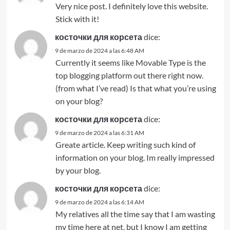
Very nice post. I definitely love this website.
Stick with it!
косточки для корсета
dice:
9 de marzo de 2024 a las 6:48 AM
Currently it seems like Movable Type is the
top blogging platform out there right now.
(from what I’ve read) Is that what you’re using
on your blog?
косточки для корсета
dice:
9 de marzo de 2024 a las 6:31 AM
Greate article. Keep writing such kind of
information on your blog. Im really impressed
by your blog.
косточки для корсета
dice:
9 de marzo de 2024 a las 6:14 AM
My relatives all the time say that I am wasting
my time here at net, but I know I am getting