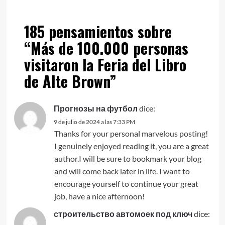
185 pensamientos sobre
“
Más de 100.000 personas
visitaron la Feria del Libro
de Alte Brown
”
Прогнозы на футбол
dice:
9 de julio de 2024 a las 7:33 PM
Thanks for your personal marvelous posting!
I genuinely enjoyed reading it, you are a great
author.I will be sure to bookmark your blog
and will come back later in life. I want to
encourage yourself to continue your great
job, have a nice afternoon!
строительство автомоек под ключ
dice: