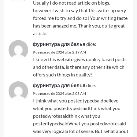
Usually I do not read article on blogs,
however I wish to say that this write-up very
forced me to try and do so! Your writing taste
has been amazed me. Thank you, quite great
article.
фурнитура для белья
dice:
9 de marzo de 2024 a las 2:19 AM
I know this website gives quality based posts
and other data, is there any other site which
offers such things in quality?
фурнитура для белья
dice:
9 de marzo de 2024 a las 2:03 AM
I think what you postedtypedsaidbelieve
what you postedtypedsaidthink what you
postedwrotesaidthink what you
postedtypedsaidWhat you postedwrotesaid
was very logicala lot of sense. But, what about