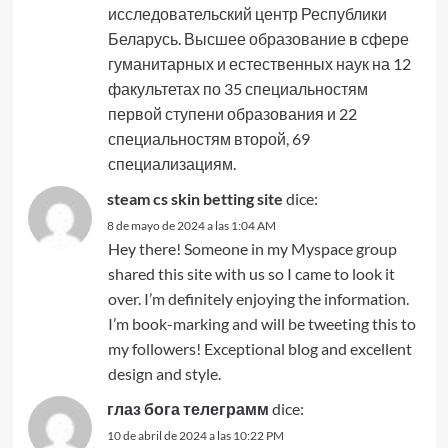
исследовательский центр Республики
Беларусь. Высшее образование в сфере
гуманитарных и естественных наук на 12
факультетах по 35 специальностям
первой ступени образования и 22
специальностям второй, 69
специализациям.
steam cs skin betting site
dice:
8 de mayo de 2024 a las 1:04 AM
Hey there! Someone in my Myspace group
shared this site with us so I came to look it
over. I’m definitely enjoying the information.
I’m book-marking and will be tweeting this to
my followers! Exceptional blog and excellent
design and style.
глаз бога телеграмм
dice:
10 de abril de 2024 a las 10:22 PM