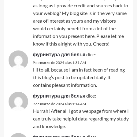
as long as I provide credit and sources back to
your weblog? My blog site is in the very same
area of interest as yours and my visitors
would certainly benefit from a lot of the
information you present here. Please let me
know if this alright with you. Cheers!
фурнитура для белья
dice:
9 de marzo de 2024 a las 1:31 AM
Hi to all, because I am in fact keen of reading
this blog’s post to be updated daily. It
contains pleasant information.
фурнитура для белья
dice:
9 de marzo de 2024 a las 1:14 AM
Hurrah! After all I got a webpage from where I
can truly take helpful data regarding my study
and knowledge.
фурнитура для белья
dice: