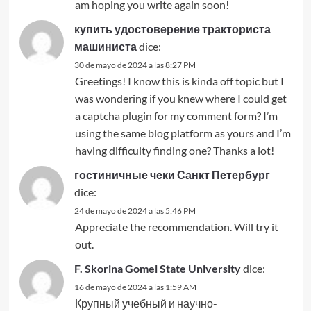
am hoping you write again soon!
купить удостоверение тракториста
машиниста
dice:
30 de mayo de 2024 a las 8:27 PM
Greetings! I know this is kinda off topic but I
was wondering if you knew where I could get
a captcha plugin for my comment form? I’m
using the same blog platform as yours and I’m
having difficulty finding one? Thanks a lot!
гостиничные чеки Санкт Петербург
dice:
24 de mayo de 2024 a las 5:46 PM
Appreciate the recommendation. Will try it
out.
F. Skorina Gomel State University
dice:
16 de mayo de 2024 a las 1:59 AM
Крупный учебный и научно-