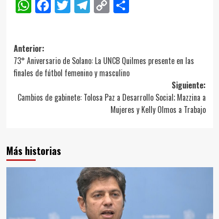
WhatsApp
Facebook
Twitter
Telegram
Copy
Compartir
Link
Navegación
Anterior:
73° Aniversario de Solano: La UNCB Quilmes presente en las
de
finales de fútbol femenino y masculino
entradas
Siguiente:
Cambios de gabinete: Tolosa Paz a Desarrollo Social; Mazzina a
Mujeres y Kelly Olmos a Trabajo
Más historias