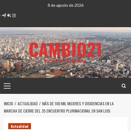
Saltar
8 de agosto de 2026
al
Facebook
Twitter
Instagram
contenido
CAMBIO21
NOTICIAS DEL CONURBANO
Menú
principal
INICIO
ACTUALIDAD
MÁS DE 100 MIL MUJERES Y DISIDENCIAS EN LA
MARCHA DE CIERRE DEL 35 ENCUENTRO PLURINACIONAL EN SAN LUIS
Actualidad