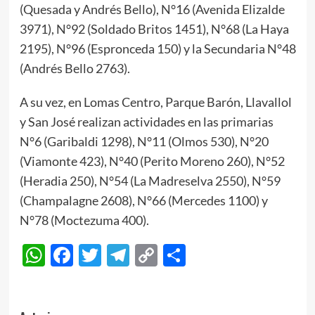
(Quesada y Andrés Bello), N°16 (Avenida Elizalde
3971), N°92 (Soldado Britos 1451), N°68 (La Haya
2195), N°96 (Espronceda 150) y la Secundaria N°48
(Andrés Bello 2763).
A su vez, en Lomas Centro, Parque Barón, Llavallol
y San José realizan actividades en las primarias
N°6 (Garibaldi 1298), N°11 (Olmos 530), N°20
(Viamonte 423), N°40 (Perito Moreno 260), N°52
(Heradia 250), N°54 (La Madreselva 2550), N°59
(Champalagne 2608), N°66 (Mercedes 1100) y
N°78 (Moctezuma 400).
WhatsApp
Facebook
Twitter
Telegram
Copy
Compartir
Link