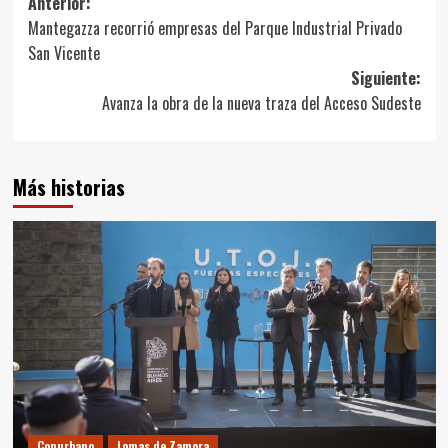
Navegación
Anterior:
Mantegazza recorrió empresas del Parque Industrial Privado
de
San Vicente
entradas
Siguiente:
Avanza la obra de la nueva traza del Acceso Sudeste
Más historias
Conurbano
Lomas de Zamora