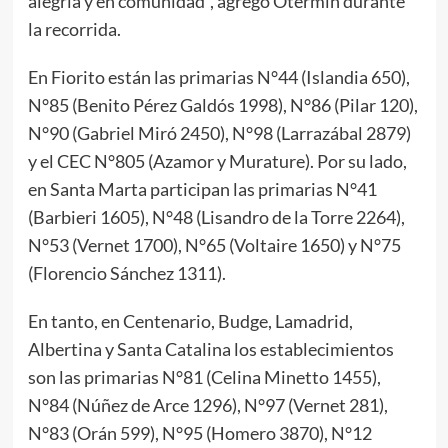
alegría y en comunidad”, agregó Otermín durante
la recorrida.
En Fiorito están las primarias N°44 (Islandia 650),
N°85 (Benito Pérez Galdós 1998), N°86 (Pilar 120),
N°90 (Gabriel Miró 2450), N°98 (Larrazábal 2879)
y el CEC N°805 (Azamor y Murature). Por su lado,
en Santa Marta participan las primarias N°41
(Barbieri 1605), N°48 (Lisandro de la Torre 2264),
N°53 (Vernet 1700), N°65 (Voltaire 1650) y N°75
(Florencio Sánchez 1311).
En tanto, en Centenario, Budge, Lamadrid,
Albertina y Santa Catalina los establecimientos
son las primarias N°81 (Celina Minetto 1455),
N°84 (Núñez de Arce 1296), N°97 (Vernet 281),
N°83 (Orán 599), N°95 (Homero 3870), N°12