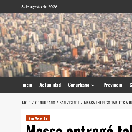
Saltar
8 de agosto de 2026
al
contenido
Inicio
Actualidad
Conurbano
Provincia
C
INICIO
CONURBANO
SAN VICENTE
MASSA ENTREGÓ TABLETS A J
San Vicente
Massa entregó tab