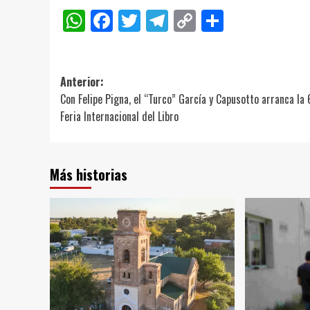
WhatsApp
Facebook
Twitter
Telegram
Copy
Compart
Link
Navegación
Anterior:
Con Felipe Pigna, el “Turco” García y Capusotto arranca la 
de
Feria Internacional del Libro
entradas
Más historias