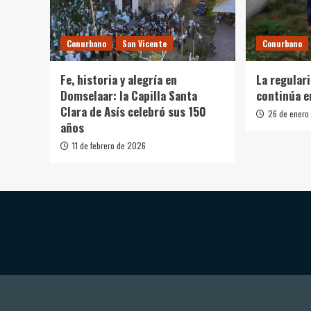
Conurbano
San Vicente
Conurbano
Fe, historia y alegría en
La regular
Domselaar: la Capilla Santa
continúa e
Clara de Asís celebró sus 150
26 de enero
años
11 de febrero de 2026