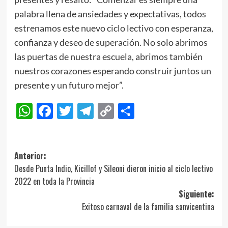
palabra llena de ansiedades y expectativas, todos
estrenamos este nuevo ciclo lectivo con esperanza,
confianza y deseo de superación. No solo abrimos
las puertas de nuestra escuela, abrimos también
nuestros corazones esperando construir juntos un
presente y un futuro mejor”.
WhatsApp
Facebook
Twitter
Telegram
Copy
Compartir
Link
Navegación
Anterior:
Desde Punta Indio, Kicillof y Sileoni dieron inicio al ciclo lectivo
de
2022 en toda la Provincia
entradas
Siguiente:
Exitoso carnaval de la familia sanvicentina