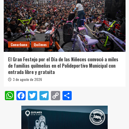
Conurbano
Quilmes
El Gran Festejo por el Día de las Niñeces convocó a miles
de familias quilmeñas en el Polideportivo Municipal con
entrada libre y gratuita
3 de agosto de 2026
WhatsApp
Facebook
Twitter
Telegram
Copy
Compartir
Link