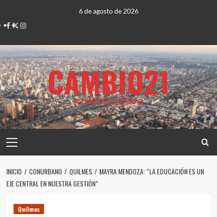
Saltar
6 de agosto de 2026
al
Facebook
Twitter
Instagram
contenido
CAMBIO21
NOTICIAS DEL CONURBANO
Menú
principal
INICIO
CONURBANO
QUILMES
MAYRA MENDOZA: “LA EDUCACIÓN ES UN
EJE CENTRAL EN NUESTRA GESTIÓN”
Quilmes