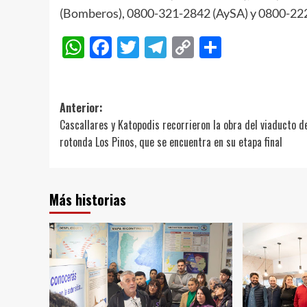
(Bomberos), 0800-321-2842 (AySA) y 0800-222
WhatsApp
Facebook
Twitter
Telegram
Copy
Compart
Link
Navegación
Anterior:
Cascallares y Katopodis recorrieron la obra del viaducto de
de
rotonda Los Pinos, que se encuentra en su etapa final
entradas
Más historias