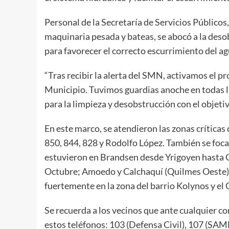
Personal de la Secretaría de Servicios Público
maquinaria pesada y bateas, se abocó a la desob
para favorecer el correcto escurrimiento del ag
“Tras recibir la alerta del SMN, activamos el 
Municipio. Tuvimos guardias anoche en todas 
para la limpieza y desobstrucción con el objet
En este marco, se atendieron las zonas críticas 
850, 844, 828 y Rodolfo López. También se focal
estuvieron en Brandsen desde Yrigoyen hasta Ce
Octubre; Amoedo y Calchaquí (Quilmes Oeste). 
fuertemente en la zona del barrio Kolynos y el 
Se recuerda a los vecinos que ante cualquier 
estos teléfonos: 103 (Defensa Civil), 107 (SAME