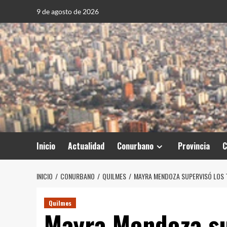
Saltar
9 de agosto de 2026
al
contenido
Inicio
Actualidad
Conurbano
Provincia
C
INICIO
CONURBANO
QUILMES
MAYRA MENDOZA SUPERVISÓ LOS 
Quilmes
Mayra Mendoza su