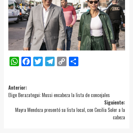
WhatsApp
Facebook
Twitter
Telegram
Copy
Compartir
Link
Navegación
Anterior:
Elige Berazategui: Mussi encabeza la lista de concejales
de
Siguiente:
entradas
Mayra Mendoza presentó su lista local, con Cecilia Soler a la
cabeza