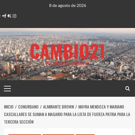
Saltar
8 de agosto de 2026
al
Facebook
Twitter
Instagram
contenido
CAMBIO21
NOTICIAS DEL CONURBANO
Menú
principal
INICIO
CONURBANO
ALMIRANTE BROWN
MAYRA MENDOZA Y MARIANO
CASCALLARES SE SUMAN A MAGARIO PARA LA LISTA DE FUERZA PATRIA PARA LA
TERCERA SECCIÓN