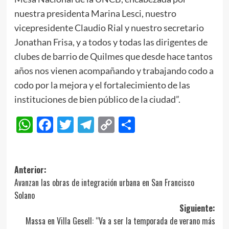
nuestra presidenta Marina Lesci, nuestro
vicepresidente Claudio Rial y nuestro secretario
Jonathan Frisa, y a todos y todas las dirigentes de
clubes de barrio de Quilmes que desde hace tantos
años nos vienen acompañando y trabajando codo a
codo por la mejora y el fortalecimiento de las
instituciones de bien público de la ciudad”.
WhatsApp
Facebook
Twitter
Telegram
Copy
Compartir
Link
Navegación
Anterior:
Avanzan las obras de integración urbana en San Francisco
de
Solano
entradas
Siguiente:
Massa en Villa Gesell: “Va a ser la temporada de verano más