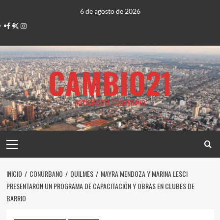
Saltar
6 de agosto de 2026
al
Facebook
Twitter
Instagram
contenido
CAMBIO21
NOTICIAS DEL CONURBANO
Menú
principal
INICIO
CONURBANO
QUILMES
MAYRA MENDOZA Y MARINA LESCI
PRESENTARON UN PROGRAMA DE CAPACITACIÓN Y OBRAS EN CLUBES DE
BARRIO