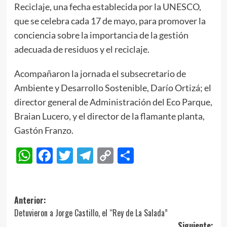
Reciclaje, una fecha establecida por la UNESCO,
que se celebra cada 17 de mayo, para promover la
conciencia sobre la importancia de la gestión
adecuada de residuos y el reciclaje.
Acompañaron la jornada el subsecretario de
Ambiente y Desarrollo Sostenible, Darío Ortizá; el
director general de Administración del Eco Parque,
Braian Lucero, y el director de la flamante planta,
Gastón Franzo.
WhatsApp
Facebook
Twitter
Telegram
Copy
Compartir
Link
Navegación
Anterior:
Detuvieron a Jorge Castillo, el “Rey de La Salada”
de
Siguiente: