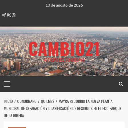
Saltar
10 de agosto de 2026
al
Facebook
Twitter
Instagram
contenido
CAMBIO21
NOTICIAS DEL CONURBANO
Menú
principal
INICIO
CONURBANO
QUILMES
MAYRA RECORRIÓ LA NUEVA PLANTA
MUNICIPAL DE SEPARACIÓN Y CLASIFICACIÓN DE RESIDUOS EN EL ECO PARQUE
DE LA RIBERA