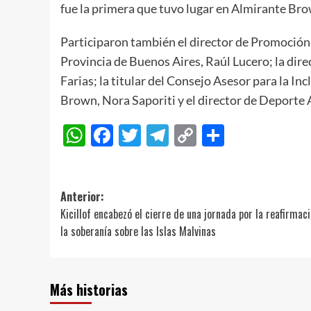
fue la primera que tuvo lugar en Almirante Br
Participaron también el director de Promoción
Provincia de Buenos Aires, Raúl Lucero; la dire
Farias; la titular del Consejo Asesor para la I
Brown, Nora Saporiti y el director de Deporte
WhatsApp
Facebook
Twitter
Telegram
Copy
Compart
Link
Navegación
Anterior:
Kicillof encabezó el cierre de una jornada por la reafirmac
de
la soberanía sobre las Islas Malvinas
entradas
Más historias