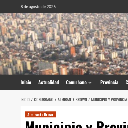
Saltar
8 de agosto de 2026
al
contenido
Inicio
Actualidad
Conurbano
Provincia
C
INICIO
CONURBANO
ALMIRANTE BROWN
MUNICIPIO Y PROVINCI
Almirante Brown
Municipio y Provi