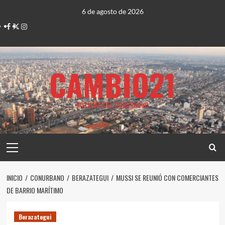
Saltar
6 de agosto de 2026
al
Facebook
Twitter
Instagram
contenido
CAMBIO21
NOTICIAS DEL CONURBANO
Menú
principal
INICIO
CONURBANO
BERAZATEGUI
MUSSI SE REUNIÓ CON COMERCIANTES
DE BARRIO MARÍTIMO
Berazategui