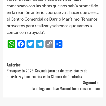
comenzado con las obras que nos había prometido
en la reunión anterior, porque va a hacer que crezca
el Centro Comercial de Barrio Marítimo. Tenemos
proyectos para realizar y sabemos que vamos a
contar con su ayuda”.
WhatsApp
Facebook
Twitter
Telegram
Copy
Compartir
Link
Navegación
Anterior:
Presupuesto 2023: Segunda jornada de exposiciones de
de
ministros y funcionarios en la Cámara de Diputados
entradas
Siguiente:
La delegación José Mármol tiene nuevo edificio