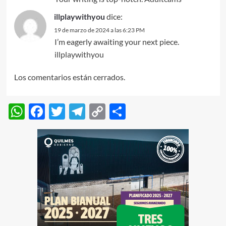
illplaywithyou
dice:
19 de marzo de 2024 a las 6:23 PM
I’m eagerly awaiting your next piece.
illplaywithyou
Los comentarios están cerrados.
WhatsApp
Facebook
Twitter
Telegram
Copy
Compartir
Link