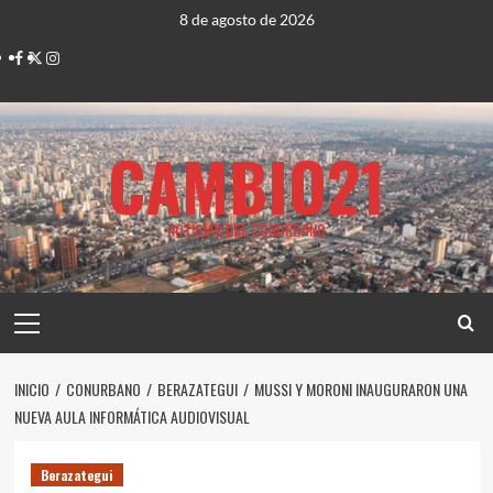
Saltar
8 de agosto de 2026
al
Facebook
Twitter
Instagram
contenido
CAMBIO21
NOTICIAS DEL CONURBANO
Menú
principal
INICIO
CONURBANO
BERAZATEGUI
MUSSI Y MORONI INAUGURARON UNA
NUEVA AULA INFORMÁTICA AUDIOVISUAL
Berazategui