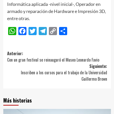
Informática aplicada -nivel inicial-, Operador en
armado y reparación de Hardware e Impresión 3D,
entre otras.
WhatsApp
Facebook
Twitter
Telegram
Copy
Compartir
Link
Navegación
Anterior:
Con un gran festival se reinauguró el Museo Leonardo Favio
de
Siguiente:
entradas
Inscriben a los cursos para el trabajo de la Universidad
Guillermo Brown
Más historias