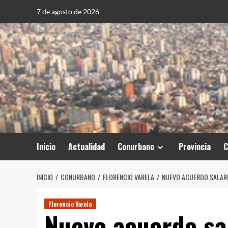
Saltar
7 de agosto de 2026
al
contenido
Inicio
Actualidad
Conurbano
Provincia
C
INICIO
CONURBANO
FLORENCIO VARELA
NUEVO ACUERDO SALARI
Florencio Varela
Nuevo acuerdo sal