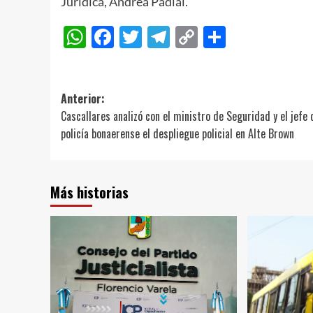
Jurídica, Andrea Padial.
WhatsApp
Facebook
Twitter
Telegram
Copy
Compart
Link
Navegación
Anterior:
Cascallares analizó con el ministro de Seguridad y el jefe 
de
policía bonaerense el despliegue policial en Alte Brown
entradas
Más historias