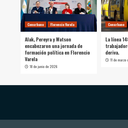
Conurbano
Florencio Varela
Conurbano
Alak, Pereyra y Watson
La línea 1
encabezaron una jornada de
trabajador
formación política en Florencio
deriva.
Varela
11 de marzo
18 de junio de 2026