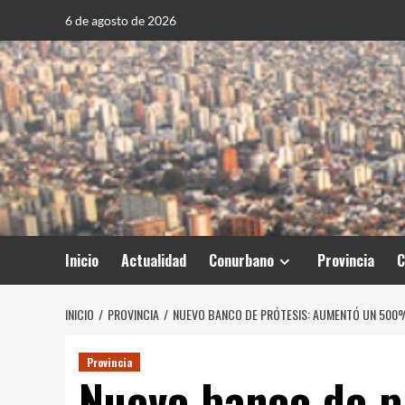
Saltar
6 de agosto de 2026
al
contenido
Inicio
Actualidad
Conurbano
Provincia
C
INICIO
PROVINCIA
NUEVO BANCO DE PRÓTESIS: AUMENTÓ UN 500% 
Provincia
Nuevo banco de p