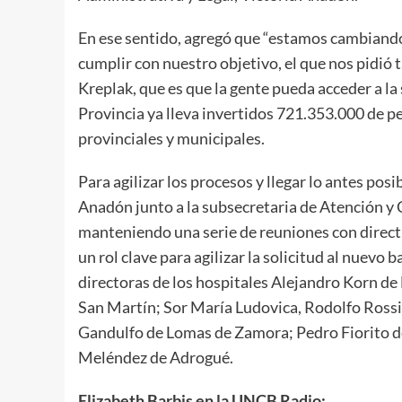
En ese sentido, agregó que “estamos cambiand
cumplir con nuestro objetivo, el que nos pidió t
Kreplak, que es que la gente pueda acceder a la s
Provincia ya lleva invertidos 721.353.000 de p
provinciales y municipales.
Para agilizar los procesos y llegar lo antes posi
Anadón junto a la subsecretaria de Atención y 
manteniendo una serie de reuniones con direct
un rol clave para agilizar la solicitud al nuevo 
directoras de los hospitales Alejandro Korn d
San Martín; Sor María Ludovica, Rodolfo Rossi 
Gandulfo de Lomas de Zamora; Pedro Fiorito de
Meléndez de Adrogué.
Elizabeth Barbis en la UNCB Radio: