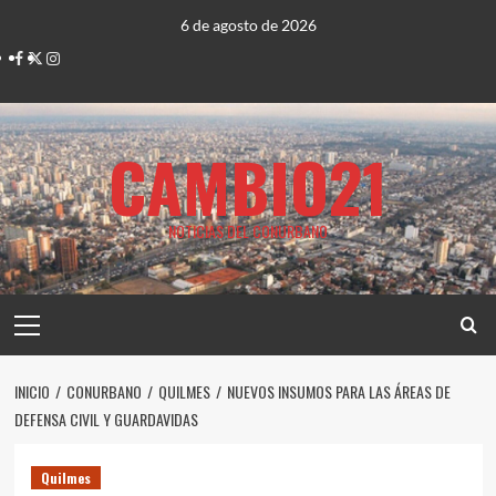
Saltar
6 de agosto de 2026
al
Facebook
Twitter
Instagram
contenido
CAMBIO21
NOTICIAS DEL CONURBANO
Menú
principal
INICIO
CONURBANO
QUILMES
NUEVOS INSUMOS PARA LAS ÁREAS DE
DEFENSA CIVIL Y GUARDAVIDAS
Quilmes