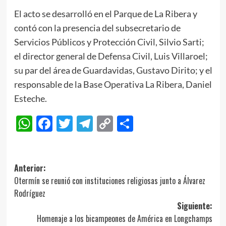
El acto se desarrolló en el Parque de La Ribera y
contó con la presencia del subsecretario de
Servicios Públicos y Protección Civil, Silvio Sarti;
el director general de Defensa Civil, Luis Villaroel;
su par del área de Guardavidas, Gustavo Dirito; y el
responsable de la Base Operativa La Ribera, Daniel
Esteche.
WhatsApp
Facebook
Twitter
Telegram
Copy
Compartir
Link
Navegación
Anterior:
Otermín se reunió con instituciones religiosas junto a Álvarez
de
Rodríguez
entradas
Siguiente:
Homenaje a los bicampeones de América en Longchamps