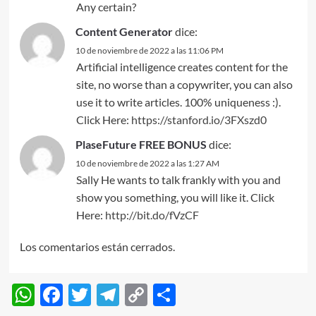
Any certain?
Content Generator
dice:
10 de noviembre de 2022 a las 11:06 PM
Artificial intelligence creates content for the
site, no worse than a copywriter, you can also
use it to write articles. 100% uniqueness :).
Click Here:
https://stanford.io/3FXszd0
PlaseFuture FREE BONUS
dice:
10 de noviembre de 2022 a las 1:27 AM
Sally He wants to talk frankly with you and
show you something, you will like it. Click
Here:
http://bit.do/fVzCF
Los comentarios están cerrados.
WhatsApp
Facebook
Twitter
Telegram
Copy
Compartir