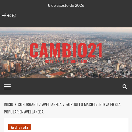
Saltar
8 de agosto de 2026
al
Facebook
Twitter
Instagram
contenido
CAMBIO21
NOTICIAS DEL CONURBANO
Menú
principal
INICIO
CONURBANO
AVELLANEDA
«ORGULLO MACIEL»: NUEVA FIESTA
POPULAR EN AVELLANEDA
Avellaneda