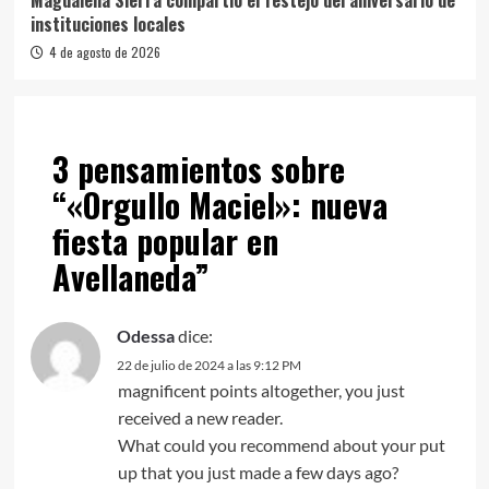
Magdalena Sierra compartió el festejo del aniversario de
instituciones locales
4 de agosto de 2026
3 pensamientos sobre
“
«Orgullo Maciel»: nueva
fiesta popular en
Avellaneda
”
Odessa
dice:
22 de julio de 2024 a las 9:12 PM
magnificent points altogether, you just
received a new reader.
What could you recommend about your put
up that you just made a few days ago?