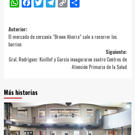
WhatsApp
Facebook
Twitter
Telegram
Copy
Compartir
Link
Navegación
Anterior:
El mercado de cercanía “Brown Ahorra” sale a recorrer los
de
barrios
entradas
Siguiente:
Gral. Rodríguez: Kicillof y García inauguraron cuatro Centros de
Atención Primaria de la Salud
Más historias