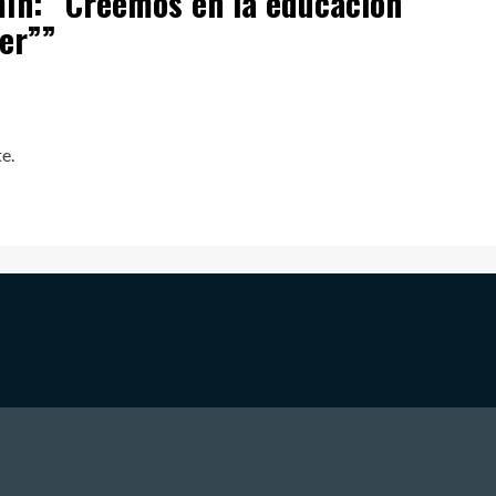
ín: “Creemos en la educación
der”
”
e.