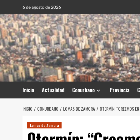
Saltar
6 de agosto de 2026
al
contenido
Inicio
Actualidad
Conurbano
Provincia
C
INICIO
CONURBANO
LOMAS DE ZAMORA
OTERMÍN: “CREEMOS EN
Lomas de Zamora
Otermín: “Creemo