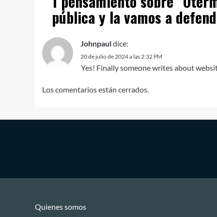
1 pensamiento sobre “
Oterm
pública y la vamos a defen
Johnpaul
dice:
20 de julio de 2024 a las 2:32 PM
Yes! Finally someone writes about websit
Los comentarios están cerrados.
Quienes somos