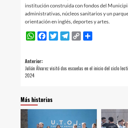
institución construida con fondos del Munici
administrativas, núcleos sanitarios y un parque
orientación en inglés, deportes y artes.
WhatsApp
Facebook
Twitter
Telegram
Copy
Compart
Link
Navegación
Anterior:
Julián Álvarez visitó dos escuelas en el inicio del ciclo lect
de
2024
entradas
Más historias