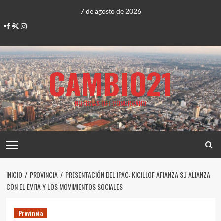
Saltar
7 de agosto de 2026
al
Facebook
Twitter
Instagram
contenido
CAMBIO21
NOTICIAS DEL CONURBANO
Menú
principal
INICIO
PROVINCIA
PRESENTACIÓN DEL IPAC: KICILLOF AFIANZA SU ALIANZA
CON EL EVITA Y LOS MOVIMIENTOS SOCIALES
Provincia