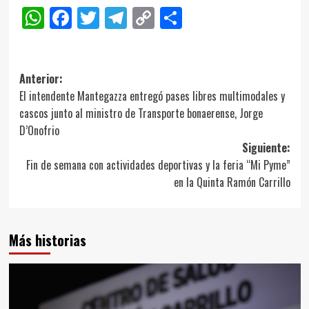
WhatsApp
Facebook
Twitter
Telegram
Copy
Compartir
Link
Navegación
Anterior:
El intendente Mantegazza entregó pases libres multimodales y
de
cascos junto al ministro de Transporte bonaerense, Jorge
entradas
D’Onofrio
Siguiente:
Fin de semana con actividades deportivas y la feria “Mi Pyme”
en la Quinta Ramón Carrillo
Más historias