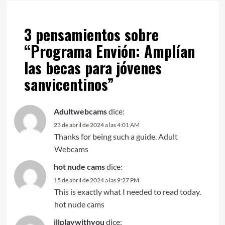
3 pensamientos sobre
“
Programa Envión: Amplían
las becas para jóvenes
sanvicentinos
”
Adultwebcams
dice:
23 de abril de 2024 a las 4:01 AM
Thanks for being such a guide.
Adult
Webcams
hot nude cams
dice:
15 de abril de 2024 a las 9:27 PM
This is exactly what I needed to read today.
hot nude cams
illplaywithyou
dice: