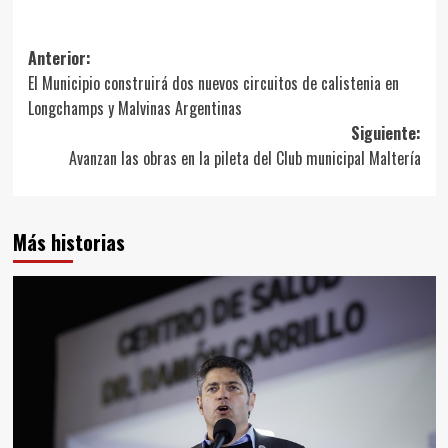
Link
Navegación
Anterior:
El Municipio construirá dos nuevos circuitos de calistenia en
de
Longchamps y Malvinas Argentinas
entradas
Siguiente:
Avanzan las obras en la pileta del Club municipal Maltería
Más historias