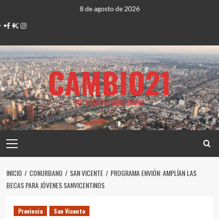
Saltar
8 de agosto de 2026
al
Facebook
Twitter
Instagram
contenido
CAMBIO21
NOTICIAS DEL CONURBANO
Menú
principal
INICIO
CONURBANO
SAN VICENTE
PROGRAMA ENVIÓN: AMPLÍAN LAS
BECAS PARA JÓVENES SANVICENTINOS
Provincia
San Vicente