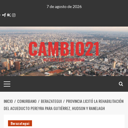
Saltar
7 de agosto de 2026
al
Facebook
Twitter
Instagram
contenido
CAMBIO21
NOTICIAS DEL CONURBANO
Menú
principal
INICIO
CONURBANO
BERAZATEGUI
PROVINCIA LICITÓ LA REHABILITACIÓN
DEL ACUEDUCTO PEREYRA PARA GUTIÉRREZ, HUDSON Y RANELAGH
Berazategui