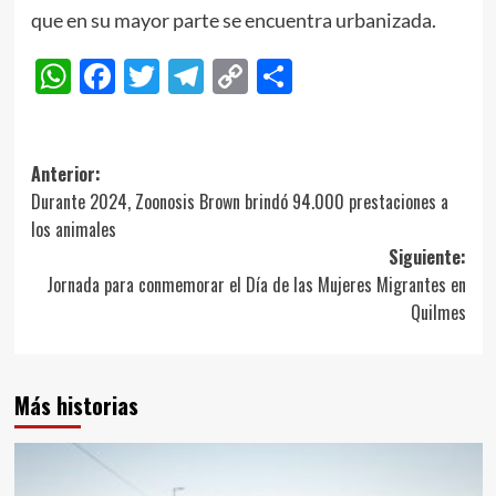
que en su mayor parte se encuentra urbanizada.
WhatsApp
Facebook
Twitter
Telegram
Copy
Compartir
Link
Navegación
Anterior:
Durante 2024, Zoonosis Brown brindó 94.000 prestaciones a
de
los animales
entradas
Siguiente:
Jornada para conmemorar el Día de las Mujeres Migrantes en
Quilmes
Más historias