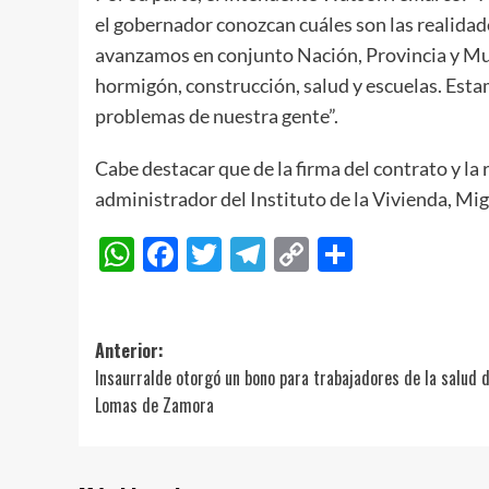
el gobernador conozcan cuáles son las realidad
avanzamos en conjunto Nación, Provincia y Mun
hormigón, construcción, salud y escuelas. Esta
problemas de nuestra gente”.
Cabe destacar que de la firma del contrato y la 
administrador del Instituto de la Vivienda, Mi
WhatsApp
Facebook
Twitter
Telegram
Copy
Compart
Link
Navegación
Anterior:
Insaurralde otorgó un bono para trabajadores de la salud 
de
Lomas de Zamora
entradas