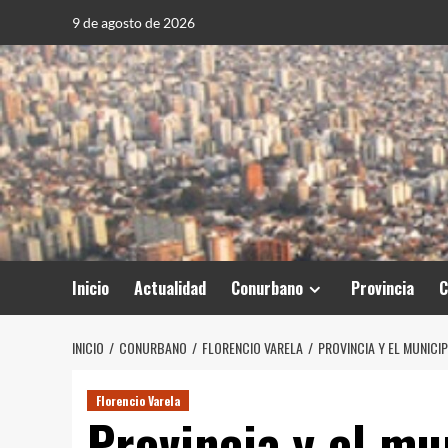
Saltar
9 de agosto de 2026
al
contenido
Inicio
Actualidad
Conurbano
Provincia
C
INICIO
CONURBANO
FLORENCIO VARELA
PROVINCIA Y EL MUNICI
Florencio Varela
Provincia y el mu