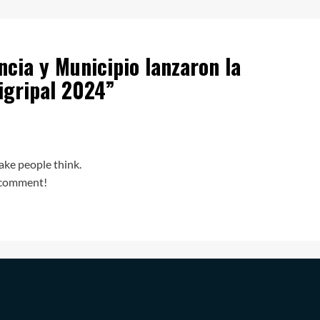
ncia y Municipio lanzaron la
igripal 2024
”
ake people think.
o comment!