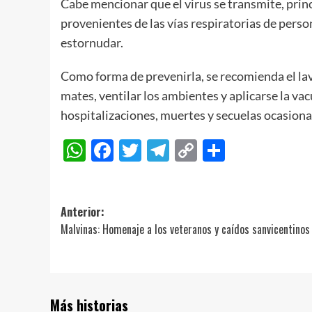
Cabe mencionar que el virus se transmite, princ
provenientes de las vías respiratorias de person
estornudar.
Como forma de prevenirla, se recomienda el la
mates, ventilar los ambientes y aplicarse la va
hospitalizaciones, muertes y secuelas ocasiona
WhatsApp
Facebook
Twitter
Telegram
Copy
Compart
Link
Navegación
Anterior:
Malvinas: Homenaje a los veteranos y caídos sanvicentinos
de
entradas
Más historias