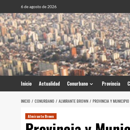
Saltar
6 de agosto de 2026
al
contenido
Inicio
Actualidad
Conurbano
Provincia
C
INICIO
CONURBANO
ALMIRANTE BROWN
PROVINCIA Y MUNICIPI
Almirante Brown
Provincia y Munic