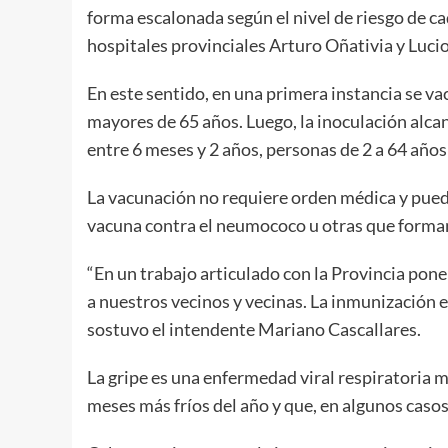
forma escalonada según el nivel de riesgo de ca
hospitales provinciales Arturo Oñativia y Luci
En este sentido, en una primera instancia se v
mayores de 65 años. Luego, la inoculación alca
entre 6 meses y 2 años, personas de 2 a 64 años
La vacunación no requiere orden médica y puede
vacuna contra el neumococo u otras que forman
“En un trabajo articulado con la Provincia po
a nuestros vecinos y vecinas. La inmunización es
sostuvo el intendente Mariano Cascallares.
La gripe es una enfermedad viral respiratoria 
meses más fríos del año y que, en algunos caso