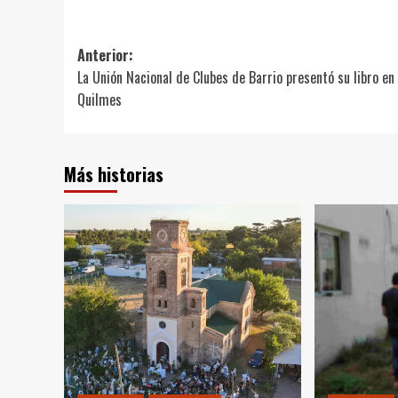
Link
Navegación
Anterior:
La Unión Nacional de Clubes de Barrio presentó su libro en
de
Quilmes
entradas
Más historias