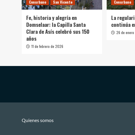
Conurbano
San Vicente
Conurbano
Fe, historia y alegría en
La regular
Domselaar: la Capilla Santa
continúa e
Clara de Asís celebró sus 150
26 de enero
años
11 de febrero de 2026
Quienes somos