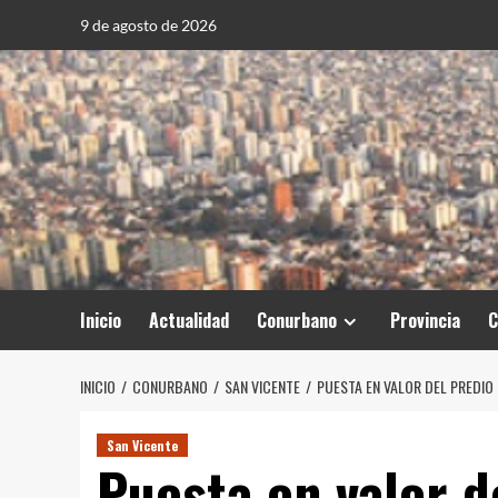
Saltar
9 de agosto de 2026
al
contenido
Inicio
Actualidad
Conurbano
Provincia
C
INICIO
CONURBANO
SAN VICENTE
PUESTA EN VALOR DEL PREDIO 
San Vicente
Puesta en valor de