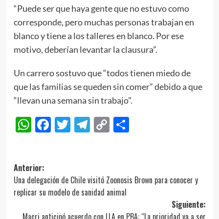
“Puede ser que haya gente que no estuvo como
corresponde, pero muchas personas trabajan en
blanco y tiene a los talleres en blanco. Por ese
motivo, deberían levantar la clausura”.
Un carrero sostuvo que “todos tienen miedo de
que las familias se queden sin comer” debido a que
“llevan una semana sin trabajo”.
WhatsApp
Facebook
Twitter
Telegram
Copy
Compartir
Link
Navegación
Anterior:
Una delegación de Chile visitó Zoonosis Brown para conocer y
de
replicar su modelo de sanidad animal
entradas
Siguiente:
Macri anticipó acuerdo con LLA en PBA: “La prioridad va a ser