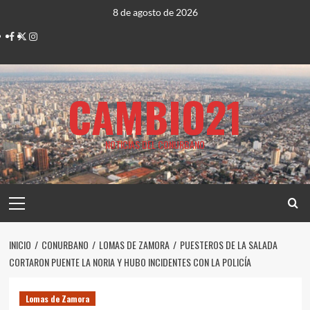
Saltar
8 de agosto de 2026
al
Facebook
Twitter
Instagram
contenido
CAMBIO21
NOTICIAS DEL CONURBANO
Menú
principal
INICIO
CONURBANO
LOMAS DE ZAMORA
PUESTEROS DE LA SALADA
CORTARON PUENTE LA NORIA Y HUBO INCIDENTES CON LA POLICÍA
Lomas de Zamora