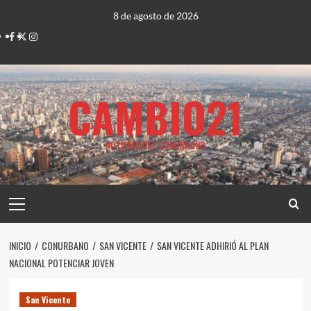
Saltar
8 de agosto de 2026
al
Facebook
Twitter
Instagram
contenido
CAMBIO21
NOTICIAS DEL CONURBANO
Menú
principal
INICIO
CONURBANO
SAN VICENTE
SAN VICENTE ADHIRIÓ AL PLAN
NACIONAL POTENCIAR JOVEN
San Vicente