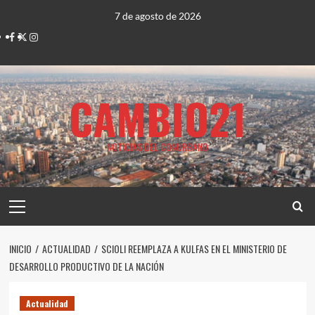
Saltar
7 de agosto de 2026
al
Facebook
Twitter
Instagram
contenido
CAMBIO21
NOTICIAS DEL CONURBANO
Menú
principal
INICIO
ACTUALIDAD
SCIOLI REEMPLAZA A KULFAS EN EL MINISTERIO DE
DESARROLLO PRODUCTIVO DE LA NACIÓN
Actualidad