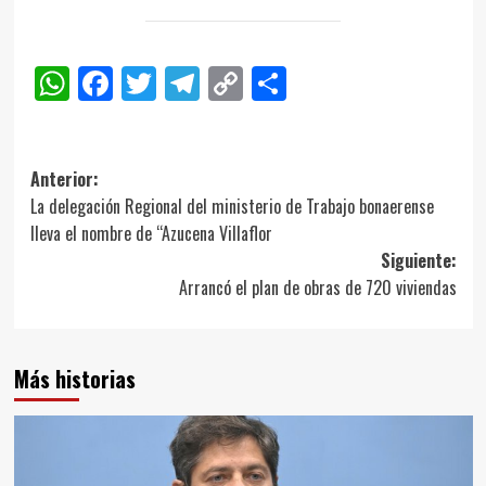
WhatsApp
Facebook
Twitter
Telegram
Copy
Compartir
Link
Navegación
Anterior:
La delegación Regional del ministerio de Trabajo bonaerense
de
lleva el nombre de “Azucena Villaflor
entradas
Siguiente:
Arrancó el plan de obras de 720 viviendas
Más historias