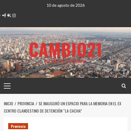
Saltar
10 de agosto de 2026
al
Facebook
Twitter
Instagram
contenido
CAMBIO21
NOTICIAS DEL CONURBANO
Menú
principal
INICIO
PROVINCIA
SE INAUGURÓ UN ESPACIO PARA LA MEMORIA EN EL EX
CENTRO CLANDESTINO DE DETENCIÓN “LA CACHA”
Provincia