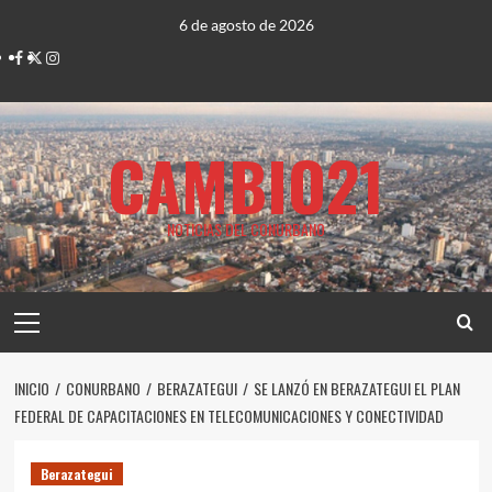
Saltar
6 de agosto de 2026
al
Facebook
Twitter
Instagram
contenido
CAMBIO21
NOTICIAS DEL CONURBANO
Menú
principal
INICIO
CONURBANO
BERAZATEGUI
SE LANZÓ EN BERAZATEGUI EL PLAN
FEDERAL DE CAPACITACIONES EN TELECOMUNICACIONES Y CONECTIVIDAD
Berazategui