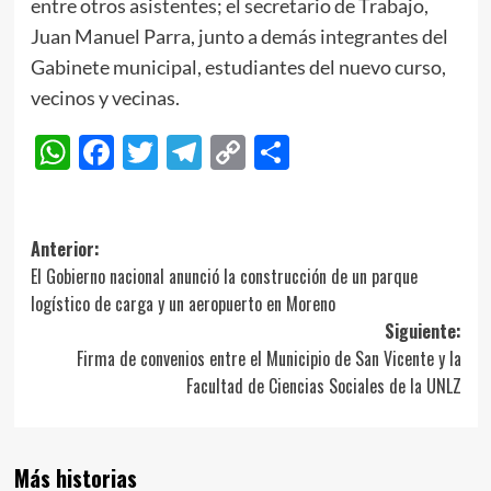
entre otros asistentes; el secretario de Trabajo,
Juan Manuel Parra, junto a demás integrantes del
Gabinete municipal, estudiantes del nuevo curso,
vecinos y vecinas.
WhatsApp
Facebook
Twitter
Telegram
Copy
Compartir
Link
Navegación
Anterior:
El Gobierno nacional anunció la construcción de un parque
de
logístico de carga y un aeropuerto en Moreno
entradas
Siguiente:
Firma de convenios entre el Municipio de San Vicente y la
Facultad de Ciencias Sociales de la UNLZ
Más historias