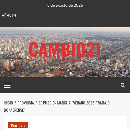
Saltar
8 de agosto de 2026
al
Facebook
Twitter
Instagram
contenido
CAMBIO21
NOTICIAS DEL CONURBANO
Menú
principal
INICIO
PROVINCIA
SE PUSO EN MARCHA “VERANO 2023-TRABAJO
BONAERENSE”
Provincia