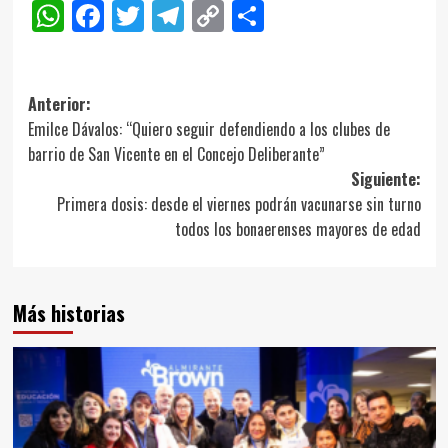
WhatsApp
Facebook
Twitter
Telegram
Copy
Compartir
Link
Navegación
Anterior:
Emilce Dávalos: “Quiero seguir defendiendo a los clubes de
de
barrio de San Vicente en el Concejo Deliberante”
entradas
Siguiente:
Primera dosis: desde el viernes podrán vacunarse sin turno
todos los bonaerenses mayores de edad
Más historias