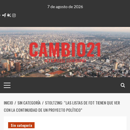
Saltar
7 de agosto de 2026
al
Facebook
Twitter
Instagram
contenido
CAMBIO21
NOTICIAS DEL CONURBANO
Menú
principal
INICIO
SIN CATEGORÍA
STOLTZING: “LAS LISTAS DE FDT TIENEN QUE VER
CON LA CONTINUIDAD DE UN PROYECTO POLÍTICO”
Sin categoría