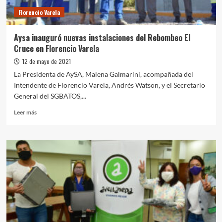
familias
Florencio Varela
de
Longchamps
Aysa inauguró nuevas instalaciones del Rebombeo El
Cruce en Florencio Varela
12 de mayo de 2021
La Presidenta de AySA, Malena Galmarini, acompañada del
Intendente de Florencio Varela, Andrés Watson, y el Secretario
General del SGBATOS,...
Leer
Leer más
más
sobre
Aysa
inauguró
nuevas
instalaciones
del
Rebombeo
El
Cruce
en