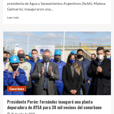
presidenta de Agua y Saneamientos Argentinos (AySA), Malena
Galmarini, inauguraron una...
Leer
Leer más
más
sobre
Malvinas
Argentinas:
El
intendente
Cascallares
y
Malena
Galmarini
inauguraron
una
red
cloacal
Conurbano
Presidente Perón: Fernández inauguró una planta
depuradora de AYSA para 30 mil vecinos del conurbano
15 de julio de 2021