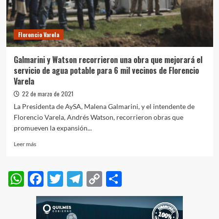
trabajan
en
los
Florencio Varela
planes
de
A+T
Galmarini y Watson recorrieron una obra que mejorará el
y
servicio de agua potable para 6 mil vecinos de Florencio
C+T
Varela
22 de marzo de 2021
La Presidenta de AySA, Malena Galmarini, y el intendente de
Florencio Varela, Andrés Watson, recorrieron obras que
promueven la expansión...
Leer
Leer más
más
sobre
Galmarini
WhatsApp
Facebook
Twitter
Telegram
Copy
Compartir
y
Link
Watson
recorrieron
una
obra