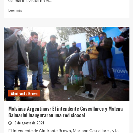
Galmarini, visitaron el...
Leer
Leer más
más
sobre
Cascallares
y
Galmarini
dialogaron
con
vecinos
de
Claypole
tras
la
extensión
de
Almirante Brown
la
red
de
Malvinas Argentinas: El intendente Cascallares y Malena
agua
Galmarini inauguraron una red cloacal
potable
15 de agosto de 2021
El intendente de Almirante Brown, Mariano Cascallares, y la