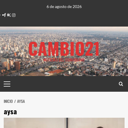
Saltar
6 de agosto de 2026
al
Facebook
Twitter
Instagram
contenido
CAMBIO21
NOTICIAS DEL CONURBANO
Menú
principal
INICIO
AYSA
aysa