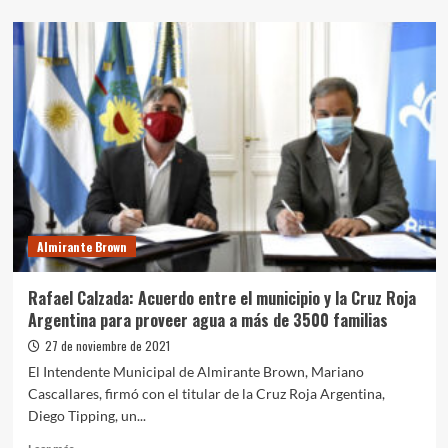
sobre
Don
Orione:
Avanza
la
obra
de
cloacas
Almirante Brown
Rafael Calzada: Acuerdo entre el municipio y la Cruz Roja
Argentina para proveer agua a más de 3500 familias
27 de noviembre de 2021
El Intendente Municipal de Almirante Brown, Mariano
Cascallares, firmó con el titular de la Cruz Roja Argentina,
Diego Tipping, un...
Leer