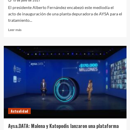
El presidente Alberto Fernández encabezó este mediodía el
acto de inauguración de una planta depuradora de AYSA para el
tratamiento...
Leer
Leer más
más
sobre
Presidente
Perón:
Fernández
inauguró
una
planta
depuradora
de
AYSA
para
30
mil
Actualidad
vecinos
del
conurbano
Aysa.DATA: Malena y Katopodis lanzaron una plataforma