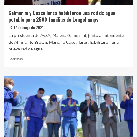
y
participación
Galmarini y Cascallares habilitaron una red de agua
ciudadana
potable para 2500 familias de Longchamps
en
la
17 de mayo de 2021
gestión
La presidenta de AySA, Malena Galmarini, junto al Intendente
de
de Almirante Brown, Mariano Cascallares, habilitaron una
la
nueva red de agua...
empresa
Leer
Leer más
más
sobre
Galmarini
y
Cascallares
habilitaron
una
red
de
agua
potable
para
2500