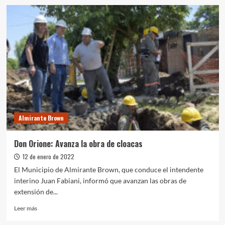
Kicillof
recorrió
los
avances
de
la
megaobra
del
Sistema
Riachuelo
Almirante Brown
Don Orione: Avanza la obra de cloacas
12 de enero de 2022
El Municipio de Almirante Brown, que conduce el intendente
interino Juan Fabiani, informó que avanzan las obras de
extensión de...
Leer
Leer más
más