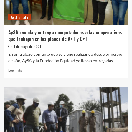
Florencio
Varela
Avellaneda
AySA recicla y entrega computadoras a las cooperativas
que trabajan en los planes de A+T y C+T
4 de mayo de 2021
En un trabajo conjunto que se viene realizando desde principio
de año, AySA y la Fundación Equidad ya llevan entregadas...
Leer
Leer más
más
sobre
AySA
recicla
y
entrega
computadoras
a
las
cooperativas
que