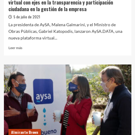
virtual con ejes en la transparencia y participación
ciudadana en la gestión de la empresa
5 de julio de 2021
La presidenta de AySA, Malena Galmarini, y el Ministro de
Obras Públicas, Gabriel Katopodis, lanzaron AySA.DATA, una
nueva plataforma virtual...
Leer
Leer más
más
sobre
Aysa.DATA:
Malena
y
Katopodis
lanzaron
una
plataforma
virtual
con
ejes
en
la
Almirante Brown
transparencia