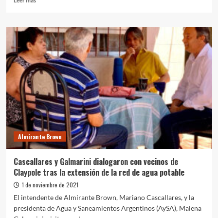
Leer más
más
sobre
Rafael
Calzada:
Acuerdo
entre
el
municipio
y
la
Cruz
Roja
Argentina
para
Almirante Brown
proveer
agua
a
Cascallares y Galmarini dialogaron con vecinos de
más
Claypole tras la extensión de la red de agua potable
de
3500
1 de noviembre de 2021
familias
El intendente de Almirante Brown, Mariano Cascallares, y la
presidenta de Agua y Saneamientos Argentinos (AySA), Malena