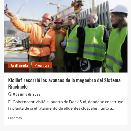
firmó
un
convenio
con
la
Provincia
de
Buenos
Aires
para
iniciar
Avellaneda
Provincia
la
construcción
de
Kicillof recorrió los avances de la megaobra del Sistema
la
Riachuelo
nueva
Estación
8 de junio de 2022
de
El Gobernador visitó el puerto de Dock Sud, donde se construye
Bombeo
la planta de pretratamiento de efluentes cloacales, junto a...
Cloacal
“Solano
Leer
Leer más
Sur”
más
sobre