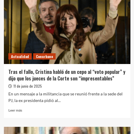
Actualidad
Conurbano
Tras el fallo, Cristina habló de un cepo al “voto popular” y
dijo que los jueces de la Corte son “impresentables”
11 de junio de 2025
En un mensaje a la militancia que se reunió frente a la sede del
PJ, la ex presidenta pidió al...
Leer
Leer más
más
sobre
Tras
el