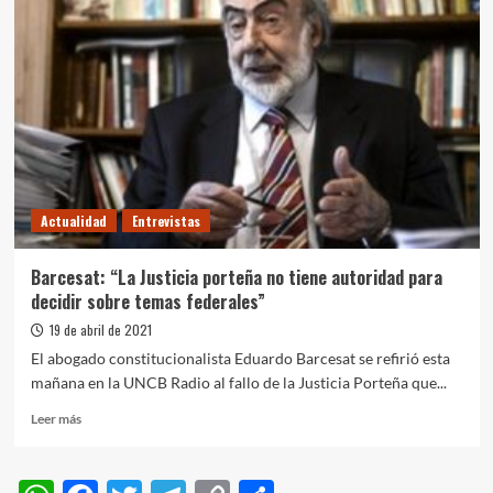
fallo,
Cristina
habló
de
un
cepo
al
“voto
popular”
y
Actualidad
Entrevistas
dijo
que
los
Barcesat: “La Justicia porteña no tiene autoridad para
jueces
decidir sobre temas federales”
de
la
19 de abril de 2021
Corte
El abogado constitucionalista Eduardo Barcesat se refirió esta
son
mañana en la UNCB Radio al fallo de la Justicia Porteña que...
“impresentables”
Leer
Leer más
más
sobre
Barcesat: