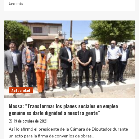
Leer
Leer más
más
sobre
Cascallares
y
el
ministro
Guerrera
recorrieron
las
obras
del
paso
bajo
nivel
Actualidad
de
la
avenida
Massa: “Transformar los planes sociales en empleo
San
genuino es darle dignidad a nuestra gente”
Martín
19 de octubre de 2021
Así lo afirmó el presidente de la Cámara de Diputados durante
un acto para la firma de convenios de obras...