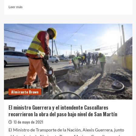
Leer
Leer más
más
sobre
Massa:
“Transformar
los
planes
sociales
en
empleo
genuino
es
darle
dignidad
a
Almirante Brown
nuestra
gente”
El ministro Guerrera y el intendente Cascallares
recorrieron la obra del paso bajo nivel de San Martín
13 de mayo de 2021
El Ministro de Transporte de la Nación, Alexis Guerrera, junto