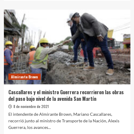
sobre
Mantegazza
y
Guerrera
recorrieron
obras
en
Alejandro
Korn
Almirante Brown
Cascallares y el ministro Guerrera recorrieron las obras
del paso bajo nivel de la avenida San Martín
8 de noviembre de 2021
El intendente de Almirante Brown, Mariano Cascallares,
recorrió junto al ministro de Transporte de la Nación, Alexis
Guerrera, los avances...