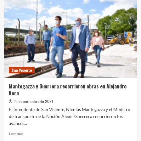
Nueva
Red
De
Vías
Seguras
y
más
Pases
Libres
Multimodal
San Vicente
Mantegazza y Guerrera recorrieron obras en Alejandro
Korn
10 de noviembre de 2021
El intendente de San Vicente, Nicolás Mantegazza y el Ministro
de transporte de la Nación Alexis Guerrera recorrieron los
avances...
Leer
Leer más
más