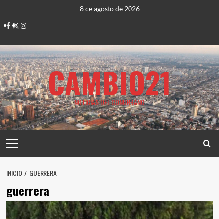
Saltar
8 de agosto de 2026
al
Facebook
Twitter
Instagram
contenido
CAMBIO21
NOTICIAS DEL CONURBANO
Menú
principal
INICIO
GUERRERA
guerrera