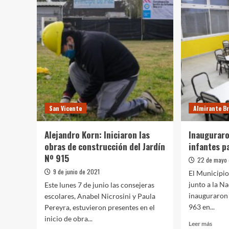
San Vicente
Almirante B
Alejandro Korn: Iniciaron las
Inauguraro
obras de construcción del Jardín
infantes p
Nº 915
22 de mayo
9 de junio de 2021
El Municipi
junto a la Na
Este lunes 7 de junio las consejeras
inauguraron 
escolares, Anabel Nicrosini y Paula
963 en...
Pereyra, estuvieron presentes en el
inicio de obra...
Leer
Leer más