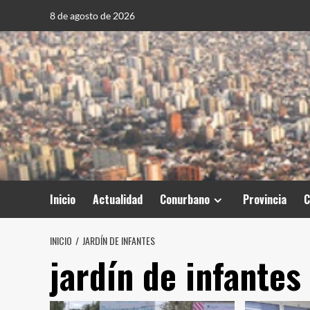
Saltar
8 de agosto de 2026
al
contenido
Inicio
Actualidad
Conurbano
Provincia
C
INICIO
JARDÍN DE INFANTES
jardín de infantes