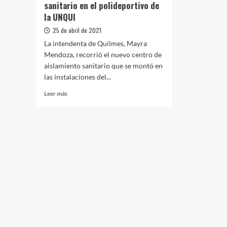
sanitario en el polideportivo de
la UNQUI
25 de abril de 2021
La intendenta de Quilmes, Mayra
Mendoza, recorrió el nuevo centro de
aislamiento sanitario que se montó en
las instalaciones del...
Leer
Leer más
más
sobre
El
municipio
de
Quilmes
abrió
un
nuevo
centro
de
aislamiento
sanitario
en