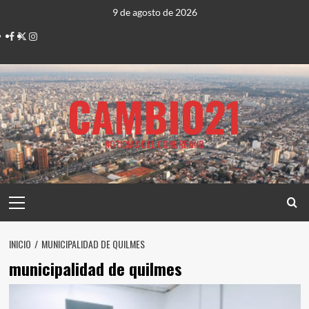
Saltar
9 de agosto de 2026
al
Facebook
Twitter
Instagram
contenido
CAMBIO21
NOTICIAS DEL CONURBANO
Menú
principal
INICIO
MUNICIPALIDAD DE QUILMES
municipalidad de quilmes