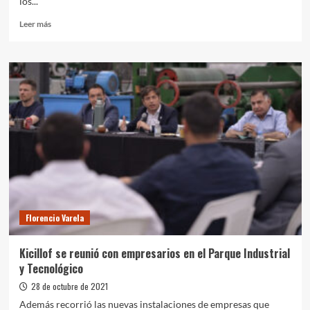
los...
Leer
Leer más
más
sobre
Domingorena:
“Vamos
a
reafirmar
el
compromiso
con
los
vecinos
y
vecinas
de
Florencio Varela
Varela”
Kicillof se reunió con empresarios en el Parque Industrial
y Tecnológico
28 de octubre de 2021
Además recorrió las nuevas instalaciones de empresas que