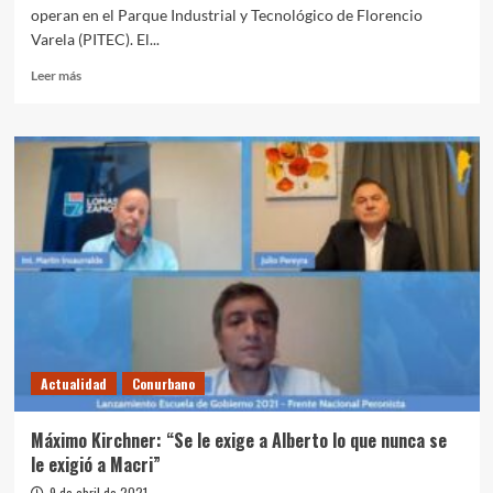
operan en el Parque Industrial y Tecnológico de Florencio
Varela (PITEC). El...
Leer
Leer más
más
sobre
Kicillof
se
reunió
con
empresarios
en
el
Parque
Industrial
y
Tecnológico
Actualidad
Conurbano
Máximo Kirchner: “Se le exige a Alberto lo que nunca se
le exigió a Macri”
9 de abril de 2021