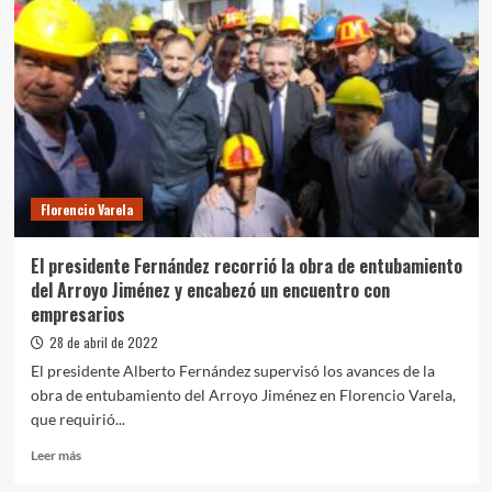
Wado
de
Pedro
entregaron
maquinarias
viales
Florencio Varela
El presidente Fernández recorrió la obra de entubamiento
del Arroyo Jiménez y encabezó un encuentro con
empresarios
28 de abril de 2022
El presidente Alberto Fernández supervisó los avances de la
obra de entubamiento del Arroyo Jiménez en Florencio Varela,
que requirió...
Leer
Leer más
más