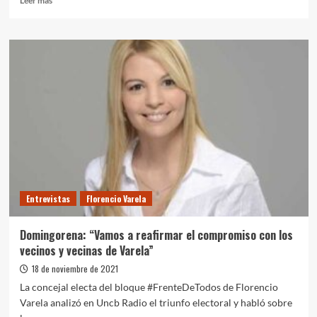
Leer más
más
sobre
Watson
y
Pereyra
inauguraron
la
nueva
“Casa
de
la
Cultura”
Entrevistas
Florencio Varela
Domingorena: “Vamos a reafirmar el compromiso con los
vecinos y vecinas de Varela”
18 de noviembre de 2021
La concejal electa del bloque #FrenteDeTodos de Florencio
Varela analizó en Uncb Radio el triunfo electoral y habló sobre