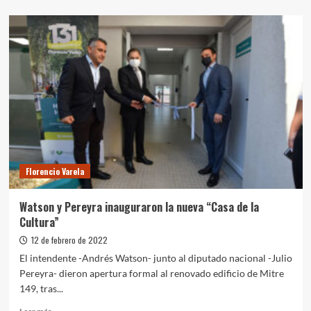
sobre
El
presidente
Fernández
recorrió
la
obra
de
entubamiento
del
Arroyo
Jiménez
y
Florencio Varela
encabezó
un
encuentro
Watson y Pereyra inauguraron la nueva “Casa de la
con
Cultura”
empresarios
12 de febrero de 2022
El intendente -Andrés Watson- junto al diputado nacional -Julio
Pereyra- dieron apertura formal al renovado edificio de Mitre
149, tras...
Leer