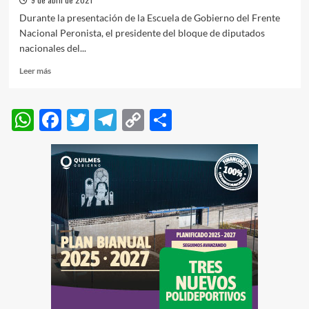
Durante la presentación de la Escuela de Gobierno del Frente
Nacional Peronista, el presidente del bloque de diputados
nacionales del...
Leer
Leer más
más
sobre
Máximo
WhatsApp
Facebook
Twitter
Telegram
Copy
Compartir
Kirchner:
Link
“Se
le
exige
a
Alberto
lo
que
nunca
se
le
exigió
a
Macri”