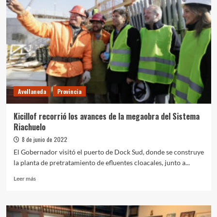
Avellaneda
Provincia
Kicillof recorrió los avances de la megaobra del Sistema
Riachuelo
8 de junio de 2022
El Gobernador visitó el puerto de Dock Sud, donde se construye
la planta de pretratamiento de efluentes cloacales, junto a...
Leer
Leer más
más
sobre
Kicillof
recorrió