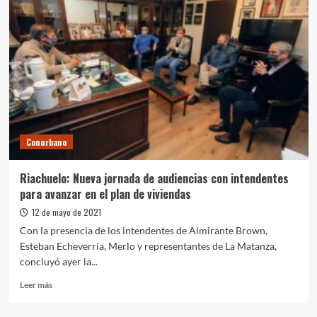
los
avances
de
la
megaobra
del
Sistema
Riachuelo
Conurbano
Riachuelo: Nueva jornada de audiencias con intendentes
para avanzar en el plan de viviendas
12 de mayo de 2021
Con la presencia de los intendentes de Almirante Brown,
Esteban Echeverría, Merlo y representantes de La Matanza,
concluyó ayer la...
Leer
Leer más
más
sobre