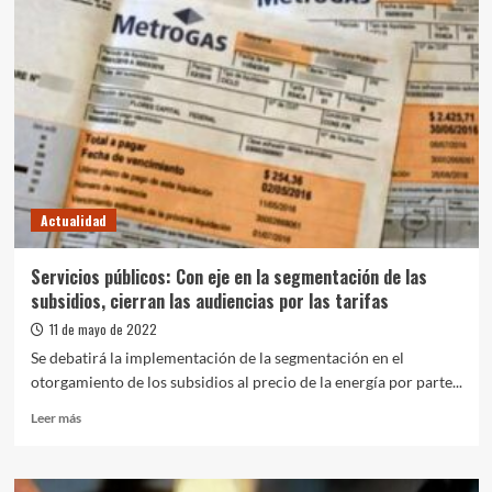
va
a
haber
ningún
aumento
para
el
90
por
ciento
Actualidad
de
la
población
Servicios públicos: Con eje en la segmentación de las
en
subsidios, cierran las audiencias por las tarifas
el
resto
11 de mayo de 2022
del
Se debatirá la implementación de la segmentación en el
año”,
otorgamiento de los subsidios al precio de la energía por parte...
afirmó
Cerruti
Leer
Leer más
más
sobre
Servicios