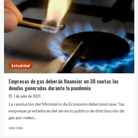
públicos:
Con
eje
en
la
segmentación
de
las
subsidios,
cierran
las
Actualidad
audiencias
por
las
Empresas de gas deberán financiar en 30 cuotas las
tarifas
deudas generadas durante la pandemia
1 de julio de 2021
La resolución del Ministerio de Economía determinó que "las
empresas prestadoras del servicio público de distribución de
gas por redes...
Leer
Leer más
más