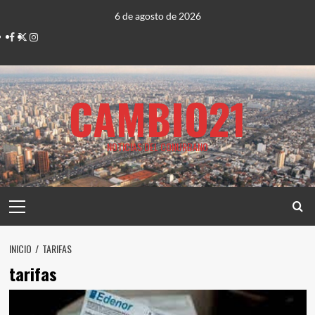
Saltar
6 de agosto de 2026
al
Facebook
Twitter
Instagram
contenido
CAMBIO21
NOTICIAS DEL CONURBANO
Menú
principal
INICIO
TARIFAS
tarifas