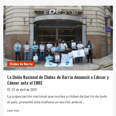
sobre
Empresas
de
gas
deberán
financiar
en
30
cuotas
las
deudas
generadas
durante
Clubes de Barrio
la
pandemia
La Unión Nacional de Clubes de Barrio denunció a Edesur y
Edenor ante el ENRE
22 de abril de 2021
La organización nacional que nuclea a clubes de barrio de todo
el país, presentó esta mañana un escrito ante el...
Leer
Leer más
más