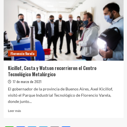
Florencio Varela
Kicillof, Costa y Watson recorrieron el Centro
Tecnológico Metalúrgico
17 de marzo de 2021
El gobernador de la provincia de Buenos Aires, Axel Kicillof,
visitó el Parque Industrial Tecnológico de Florencio Varela,
donde junto...
Leer
Leer más
más
sobre
Kicillof,