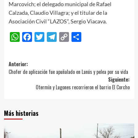
Marcovich; el delegado municipal de Rafael
Calzada, Claudio Villagra; y el titular de la
Asociación Civil “LAZOS”, Sergio Viacava.
WhatsApp
Facebook
Twitter
Telegram
Copy
Compartir
Link
Navegación
Anterior:
Chofer de aplicación fue apuñalado en Lanús y pelea por su vida
de
Siguiente:
entradas
Otermín y Lugones recorrieron el barrio El Corcho
Más historias