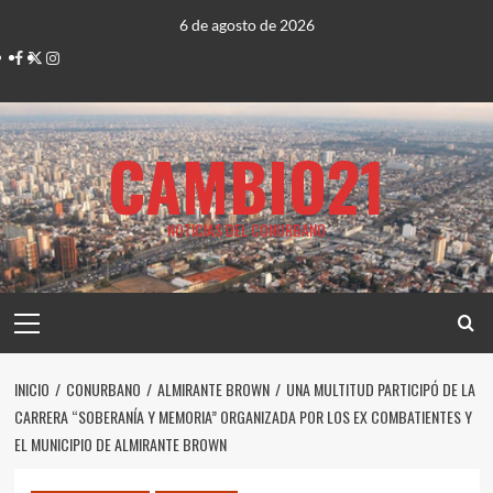
Saltar
6 de agosto de 2026
al
Facebook
Twitter
Instagram
contenido
CAMBIO21
NOTICIAS DEL CONURBANO
Menú
principal
INICIO
CONURBANO
ALMIRANTE BROWN
UNA MULTITUD PARTICIPÓ DE LA
CARRERA “SOBERANÍA Y MEMORIA” ORGANIZADA POR LOS EX COMBATIENTES Y
EL MUNICIPIO DE ALMIRANTE BROWN