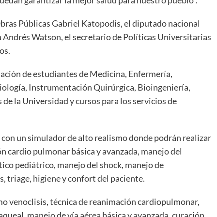
uedan garantizar la mejor salud para nuestro pueblo”.
Obras Públicas Gabriel Katopodis, el diputado nacional
a Andrés Watson, el secretario de Políticas Universitarias
os.
rmación de estudiantes de Medicina, Enfermería,
iología, Instrumentación Quirúrgica, Bioingeniería,
de la Universidad y cursos para los servicios de
 con un simulador de alto realismo donde podrán realizar
ón cardio pulmonar básica y avanzada, manejo del
ítico pediátrico, manejo del shock, manejo de
 triage, higiene y confort del paciente.
o venoclisis, técnica de reanimación cardiopulmonar,
aqueal, manejo de vía aérea básica y avanzada, curación