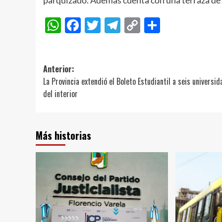
parquizado. Además cuenta con una terraza de 1
WhatsApp
Facebook
Twitter
Telegram
Copy
Compart
Link
Navegación
Anterior:
La Provincia extendió el Boleto Estudiantil a seis universi
de
del interior
entradas
Más historias