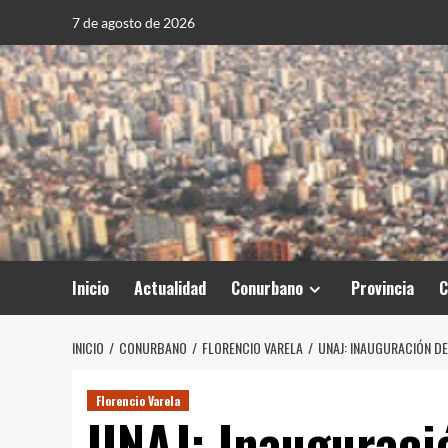
Saltar
7 de agosto de 2026
al
contenido
Inicio
Actualidad
Conurbano
Provincia
C
INICIO
CONURBANO
FLORENCIO VARELA
UNAJ: INAUGURACIÓN DE
Florencio Varela
UNAJ: Inauguraci