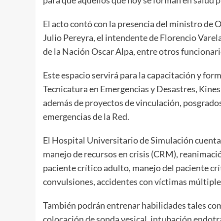
para que aquellos que hoy se forman en salud p
El acto contó con la presencia del ministro de 
Julio Pereyra, el intendente de Florencio Varel
de la Nación Oscar Alpa, entre otros funcionari
Este espacio servirá para la capacitación y fo
Tecnicatura en Emergencias y Desastres, Kines
además de proyectos de vinculación, posgrados 
emergencias de la Red.
El Hospital Universitario de Simulación cuenta
manejo de recursos en crisis (CRM), reanimaci
paciente crítico adulto, manejo del paciente cr
convulsiones, accidentes con víctimas múltiples,
También podrán entrenar habilidades tales com
colocación de sonda vesical, intubación endotr