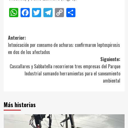
WhatsApp
Facebook
Twitter
Telegram
Copy
Compartir
Link
Navegación
Anterior:
Intoxicación por consumo de achuras: confirmaron leptospirosis
de
en dos de los afectados
entradas
Siguiente:
Cascallares y Sabbatella recorrieron tres empresas del Parque
Industrial sumando herramientas para el saneamiento
ambiental
Más historias