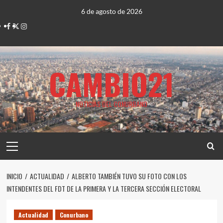
Saltar
6 de agosto de 2026
al
Facebook
Twitter
Instagram
contenido
CAMBIO21
NOTICIAS DEL CONURBANO
Menú
principal
INICIO
ACTUALIDAD
ALBERTO TAMBIÉN TUVO SU FOTO CON LOS
INTENDENTES DEL FDT DE LA PRIMERA Y LA TERCERA SECCIÓN ELECTORAL
Actualidad
Conurbano