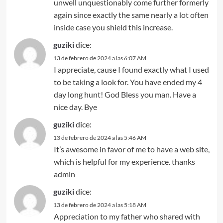
unwell unquestionably come further formerly
again since exactly the same nearly a lot often
inside case you shield this increase.
guziki
dice:
13 de febrero de 2024 a las 6:07 AM
I appreciate, cause I found exactly what I used
to be taking a look for. You have ended my 4
day long hunt! God Bless you man. Have a
nice day. Bye
guziki
dice:
13 de febrero de 2024 a las 5:46 AM
It’s awesome in favor of me to have a web site,
which is helpful for my experience. thanks
admin
guziki
dice:
13 de febrero de 2024 a las 5:18 AM
Appreciation to my father who shared with