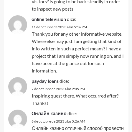
visitors? Is going to be back steadily in order
to inspect new posts
online television
dice:
11 de octubre de 2023 a las 5:16 PM
Thank you for any other informative website.
Where else may just I am getting that kind of
info written in such a perfect means? I have a
project that I am simply now running on, and I
have been at the glance out for such
information.
payday loans
dice:
7 de octubre de 2023 a las 2:05 PM
Inspiring quest there. What occurred after?
Thanks!
Онлайн казино
dice:
6 de octubre de 2023 a las 5:26 AM
Онлайн казино отличный способ провести