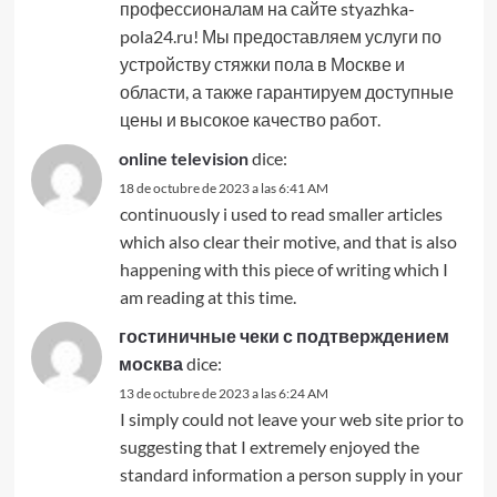
профессионалам на сайте styazhka-
pola24.ru! Мы предоставляем услуги по
устройству стяжки пола в Москве и
области, а также гарантируем доступные
цены и высокое качество работ.
online television
dice:
18 de octubre de 2023 a las 6:41 AM
continuously i used to read smaller articles
which also clear their motive, and that is also
happening with this piece of writing which I
am reading at this time.
гостиничные чеки с подтверждением
москва
dice:
13 de octubre de 2023 a las 6:24 AM
I simply could not leave your web site prior to
suggesting that I extremely enjoyed the
standard information a person supply in your