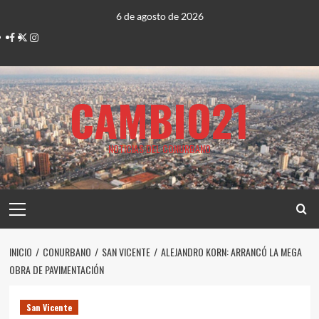
Saltar
6 de agosto de 2026
al
Facebook
Twitter
Instagram
contenido
CAMBIO21
NOTICIAS DEL CONURBANO
Menú
principal
INICIO
CONURBANO
SAN VICENTE
ALEJANDRO KORN: ARRANCÓ LA MEGA
OBRA DE PAVIMENTACIÓN
San Vicente