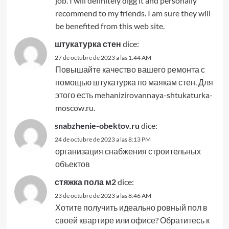
job. I will definitely digg it and personally
recommend to my friends. I am sure they will
be benefited from this web site.
штукатурка стен
dice:
27 de octubre de 2023 a las 1:44 AM
Повышайте качество вашего ремонта с
помощью штукатурка по маякам стен. Для
этого есть mehanizirovannaya-shtukaturka-
moscow.ru.
snabzhenie-obektov.ru
dice:
24 de octubre de 2023 a las 8:13 PM
организация снабжения строительных
объектов
стяжка пола м2
dice:
23 de octubre de 2023 a las 8:46 AM
Хотите получить идеально ровный пол в
своей квартире или офисе? Обратитесь к