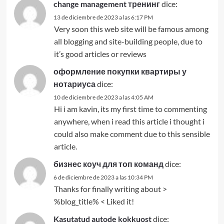
change management тренинг
dice:
13 de diciembre de 2023 a las 6:17 PM
Very soon this web site will be famous among
all blogging and site-building people, due to
it’s good articles or reviews
оформление покупки квартиры у
нотариуса
dice:
10 de diciembre de 2023 a las 4:05 AM
Hi i am kavin, its my first time to commenting
anywhere, when i read this article i thought i
could also make comment due to this sensible
article.
бизнес коуч для топ команд
dice:
6 de diciembre de 2023 a las 10:34 PM
Thanks for finally writing about >
%blog_title% < Liked it!
Kasutatud autode kokkuost
dice: