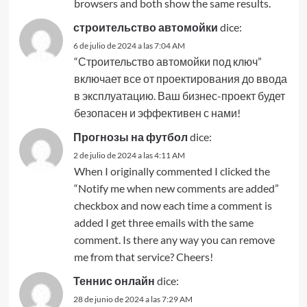
browsers and both show the same results.
строительство автомойки
dice:
6 de julio de 2024 a las 7:04 AM
“Строительство автомойки под ключ”
включает все от проектирования до ввода
в эксплуатацию. Ваш бизнес-проект будет
безопасен и эффективен с нами!
Прогнозы на футбол
dice:
2 de julio de 2024 a las 4:11 AM
When I originally commented I clicked the
“Notify me when new comments are added”
checkbox and now each time a comment is
added I get three emails with the same
comment. Is there any way you can remove
me from that service? Cheers!
Теннис онлайн
dice:
28 de junio de 2024 a las 7:29 AM