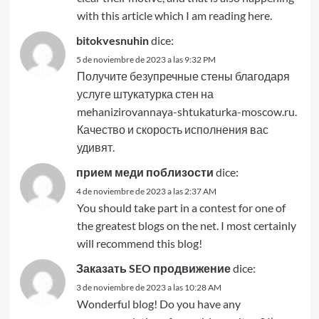
with this article which I am reading here.
bitokvesnuhin
dice:
5 de noviembre de 2023 a las 9:32 PM
Получите безупречные стены благодаря
услуге штукатурка стен на
mehanizirovannaya-shtukaturka-moscow.ru.
Качество и скорость исполнения вас
удивят.
прием меди поблизости
dice:
4 de noviembre de 2023 a las 2:37 AM
You should take part in a contest for one of
the greatest blogs on the net. I most certainly
will recommend this blog!
Заказать SEO продвижение
dice:
3 de noviembre de 2023 a las 10:28 AM
Wonderful blog! Do you have any