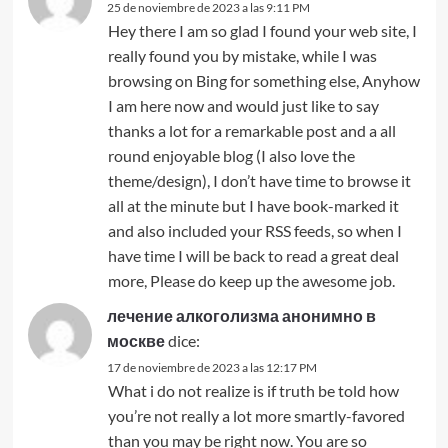
25 de noviembre de 2023 a las 9:11 PM
Hey there I am so glad I found your web site, I
really found you by mistake, while I was
browsing on Bing for something else, Anyhow
I am here now and would just like to say
thanks a lot for a remarkable post and a all
round enjoyable blog (I also love the
theme/design), I don’t have time to browse it
all at the minute but I have book-marked it
and also included your RSS feeds, so when I
have time I will be back to read a great deal
more, Please do keep up the awesome job.
лечение алкоголизма анонимно в
москве
dice:
17 de noviembre de 2023 a las 12:17 PM
What i do not realize is if truth be told how
you’re not really a lot more smartly-favored
than you may be right now. You are so