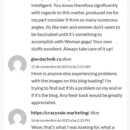
intelligent. You know therefore significantly
with regards to this matter, produced me for
my part consider it from so many numerous
angles. Its like men and women don’t seem to
be fascinated until it’s something to
accomplish with Woman gaga! Your own
stuffs excellent. Always take care of it up!
glavdachnik.ru
dice:
17 de noviembre de 2023 a las 3:25 AM
Hmm is anyone else experiencing problems
with the images on this blog loading? I’m
trying to find out if its a problem on my end or
if it’s the blog. Any feed-back would be greatly
appreciated.
https://crazysale.marketing/
dice:
16 de noviembre de 2023 a las 2:23 PM
Wow, that’s what I was looking for, what a