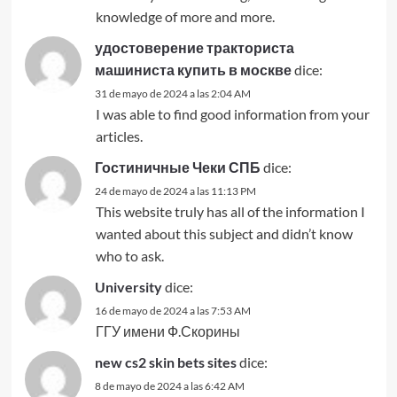
knowledge of more and more.
удостоверение тракториста
машиниста купить в москве
dice:
31 de mayo de 2024 a las 2:04 AM
I was able to find good information from your
articles.
Гостиничные Чеки СПБ
dice:
24 de mayo de 2024 a las 11:13 PM
This website truly has all of the information I
wanted about this subject and didn’t know
who to ask.
University
dice:
16 de mayo de 2024 a las 7:53 AM
ГГУ имени Ф.Скорины
new cs2 skin bets sites
dice:
8 de mayo de 2024 a las 6:42 AM