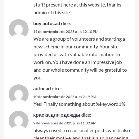
stuff! present here at this website, thanks
admin of this site.
buy autocad
dice:
11 de noviembre de 2023 a las 12:10 PM
We are a group of volunteers and starting a
new scheme in our community. Your site
provided us with valuable information to
work on. You have done an impressive job
and our whole community will be grateful to
you.
autocad
dice:
10 de noviembre de 2023 a las 9:19 PM
Yes! Finally something about %keyword1%.
краска для одежды
dice:
9 de noviembre de 2023 a las 11:02 AM
always i used to read smaller posts which also
clear their motive, and that is also happening