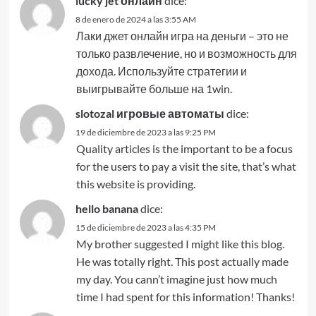
lucky jet онлайн
dice:
8 de enero de 2024 a las 3:55 AM
Лаки джет онлайн игра на деньги – это не
только развлечение, но и возможность для
дохода. Используйте стратегии и
выигрывайте больше на 1win.
slotozal игровые автоматы
dice:
19 de diciembre de 2023 a las 9:25 PM
Quality articles is the important to be a focus
for the users to pay a visit the site, that’s what
this website is providing.
hello banana
dice:
15 de diciembre de 2023 a las 4:35 PM
My brother suggested I might like this blog.
He was totally right. This post actually made
my day. You cann’t imagine just how much
time I had spent for this information! Thanks!