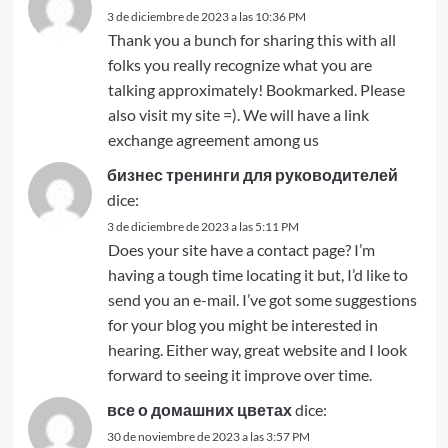
3 de diciembre de 2023 a las 10:36 PM
Thank you a bunch for sharing this with all
folks you really recognize what you are
talking approximately! Bookmarked. Please
also visit my site =). We will have a link
exchange agreement among us
бизнес тренинги для руководителей
dice:
3 de diciembre de 2023 a las 5:11 PM
Does your site have a contact page? I’m
having a tough time locating it but, I’d like to
send you an e-mail. I’ve got some suggestions
for your blog you might be interested in
hearing. Either way, great website and I look
forward to seeing it improve over time.
все о домашних цветах
dice:
30 de noviembre de 2023 a las 3:57 PM