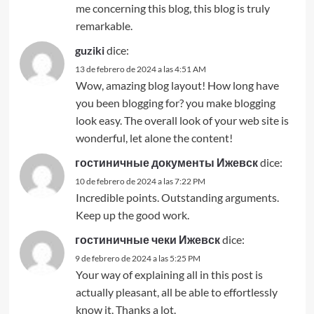
me concerning this blog, this blog is truly
remarkable.
guziki
dice:
13 de febrero de 2024 a las 4:51 AM
Wow, amazing blog layout! How long have
you been blogging for? you make blogging
look easy. The overall look of your web site is
wonderful, let alone the content!
гостиничные документы Ижевск
dice:
10 de febrero de 2024 a las 7:22 PM
Incredible points. Outstanding arguments.
Keep up the good work.
гостиничные чеки Ижевск
dice:
9 de febrero de 2024 a las 5:25 PM
Your way of explaining all in this post is
actually pleasant, all be able to effortlessly
know it, Thanks a lot.