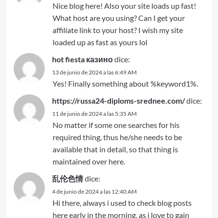
Nice blog here! Also your site loads up fast!
What host are you using? Can I get your
affiliate link to your host? I wish my site
loaded up as fast as yours lol
hot fiesta казино
dice:
13 de junio de 2024 a las 6:49 AM
Yes! Finally something about %keyword1%.
https://russa24-diploms-srednee.com/
dice:
11 de junio de 2024 a las 5:35 AM
No matter if some one searches for his
required thing, thus he/she needs to be
available that in detail, so that thing is
maintained over here.
乱伦色情
dice:
4 de junio de 2024 a las 12:40 AM
Hi there, always i used to check blog posts
here early in the morning, as i love to gain