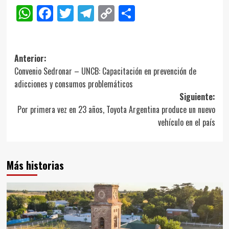
WhatsApp
Facebook
Twitter
Telegram
Copy
Compartir
Link
Navegación
Anterior:
Convenio Sedronar – UNCB: Capacitación en prevención de
de
adicciones y consumos problemáticos
entradas
Siguiente:
Por primera vez en 23 años, Toyota Argentina produce un nuevo
vehículo en el país
Más historias