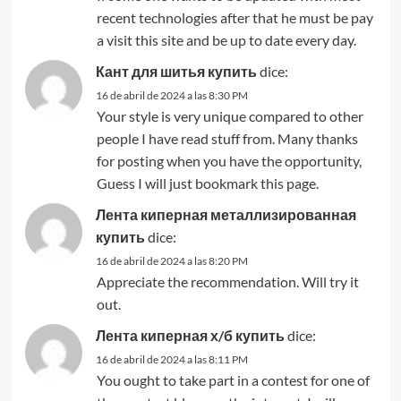
recent technologies after that he must be pay
a visit this site and be up to date every day.
Кант для шитья купить
dice:
16 de abril de 2024 a las 8:30 PM
Your style is very unique compared to other
people I have read stuff from. Many thanks
for posting when you have the opportunity,
Guess I will just bookmark this page.
Лента киперная металлизированная
купить
dice:
16 de abril de 2024 a las 8:20 PM
Appreciate the recommendation. Will try it
out.
Лента киперная х/б купить
dice:
16 de abril de 2024 a las 8:11 PM
You ought to take part in a contest for one of