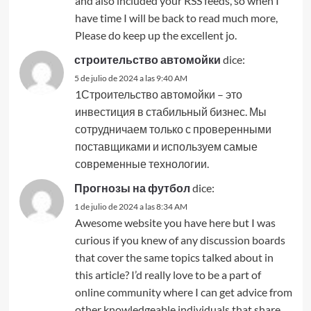
and also included your RSS feeds, so when I
have time I will be back to read much more,
Please do keep up the excellent jo.
строительство автомойки
dice:
5 de julio de 2024 a las 9:40 AM
1Строительство автомойки – это
инвестиция в стабильный бизнес. Мы
сотрудничаем только с проверенными
поставщиками и используем самые
современные технологии.
Прогнозы на футбол
dice:
1 de julio de 2024 a las 8:34 AM
Awesome website you have here but I was
curious if you knew of any discussion boards
that cover the same topics talked about in
this article? I’d really love to be a part of
online community where I can get advice from
other knowledgeable individuals that share