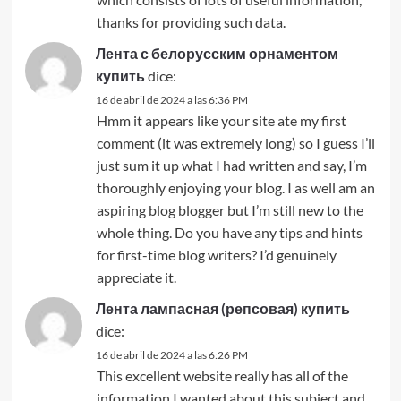
thanks for providing such data.
Лента с белорусским орнаментом
купить
dice:
16 de abril de 2024 a las 6:36 PM
Hmm it appears like your site ate my first
comment (it was extremely long) so I guess I’ll
just sum it up what I had written and say, I’m
thoroughly enjoying your blog. I as well am an
aspiring blog blogger but I’m still new to the
whole thing. Do you have any tips and hints
for first-time blog writers? I’d genuinely
appreciate it.
Лента лампасная (репсовая) купить
dice:
16 de abril de 2024 a las 6:26 PM
This excellent website really has all of the
information I wanted about this subject and