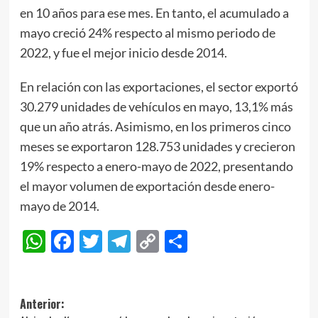
en 10 años para ese mes. En tanto, el acumulado a
mayo creció 24% respecto al mismo periodo de
2022, y fue el mejor inicio desde 2014.
En relación con las exportaciones, el sector exportó
30.279 unidades de vehículos en mayo, 13,1% más
que un año atrás. Asimismo, en los primeros cinco
meses se exportaron 128.753 unidades y crecieron
19% respecto a enero-mayo de 2022, presentando
el mayor volumen de exportación desde enero-
mayo de 2014.
WhatsApp
Facebook
Twitter
Telegram
Copy
Compartir
Link
Navegación
Anterior: