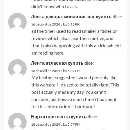
didn’t know who to ask.
Лента декоративная зиг-заг купить
dice:
16 de abril de 2024 a las 6:16 PM
all the time i used to read smaller articles or
reviews which also clear their motive, and
that is also happening with this article which I
am reading here.
Лента атласная купить
dice:
16 de abril de 2024 a las 6:07 PM
My brother suggested I would possibly like
this website. He used to be totally right. This
post actually made my day. You cann’t
consider just how so much time I had spent
for this information! Thank you!
Бархатная лента купить
dice:
16 de abril de 2024 a las 5:57 PM