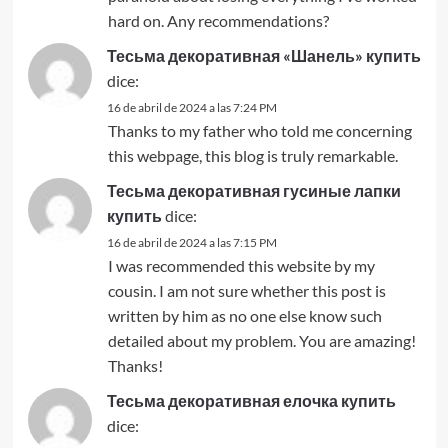
hard on. Any recommendations?
Тесьма декоративная «Шанель» купить
dice:
16 de abril de 2024 a las 7:24 PM
Thanks to my father who told me concerning
this webpage, this blog is truly remarkable.
Тесьма декоративная гусиные лапки
купить
dice:
16 de abril de 2024 a las 7:15 PM
I was recommended this website by my
cousin. I am not sure whether this post is
written by him as no one else know such
detailed about my problem. You are amazing!
Thanks!
Тесьма декоративная елочка купить
dice: