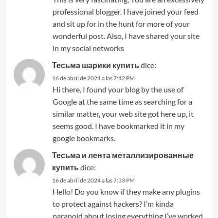
professional blogger. I have joined your feed
and sit up for in the hunt for more of your
wonderful post. Also, I have shared your site
in my social networks
Тесьма шарики купить
dice:
16 de abril de 2024 a las 7:42 PM
Hi there, I found your blog by the use of
Google at the same time as searching for a
similar matter, your web site got here up, it
seems good. I have bookmarked it in my
google bookmarks.
Тесьма и лента металлизированные
купить
dice:
16 de abril de 2024 a las 7:33 PM
Hello! Do you know if they make any plugins
to protect against hackers? I’m kinda
paranoid about losing everything I’ve worked