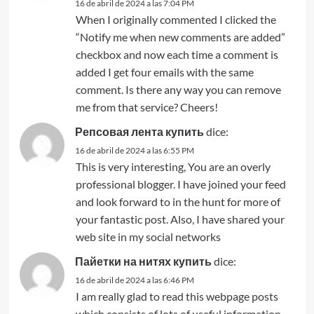
16 de abril de 2024 a las 7:04 PM
When I originally commented I clicked the
“Notify me when new comments are added”
checkbox and now each time a comment is
added I get four emails with the same
comment. Is there any way you can remove
me from that service? Cheers!
Репсовая лента купить
dice:
16 de abril de 2024 a las 6:55 PM
This is very interesting, You are an overly
professional blogger. I have joined your feed
and look forward to in the hunt for more of
your fantastic post. Also, I have shared your
web site in my social networks
Пайетки на нитях купить
dice:
16 de abril de 2024 a las 6:46 PM
I am really glad to read this webpage posts
which consists of lots of useful information,