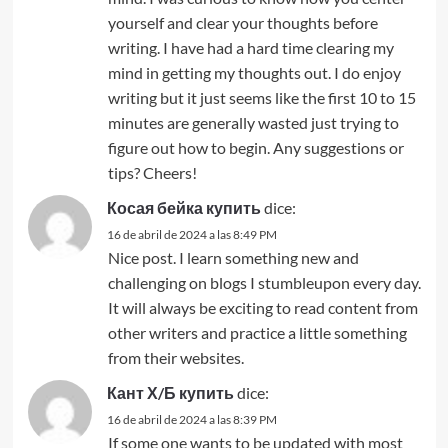
yourself and clear your thoughts before
writing. I have had a hard time clearing my
mind in getting my thoughts out. I do enjoy
writing but it just seems like the first 10 to 15
minutes are generally wasted just trying to
figure out how to begin. Any suggestions or
tips? Cheers!
Косая бейка купить
dice:
16 de abril de 2024 a las 8:49 PM
Nice post. I learn something new and
challenging on blogs I stumbleupon every day.
It will always be exciting to read content from
other writers and practice a little something
from their websites.
Кант Х/Б купить
dice:
16 de abril de 2024 a las 8:39 PM
If some one wants to be updated with most