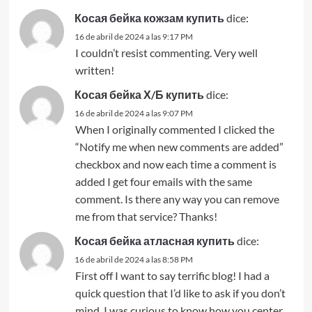
Косая бейка кожзам купить
dice:
16 de abril de 2024 a las 9:17 PM
I couldn’t resist commenting. Very well
written!
Косая бейка Х/Б купить
dice:
16 de abril de 2024 a las 9:07 PM
When I originally commented I clicked the
“Notify me when new comments are added”
checkbox and now each time a comment is
added I get four emails with the same
comment. Is there any way you can remove
me from that service? Thanks!
Косая бейка атласная купить
dice:
16 de abril de 2024 a las 8:58 PM
First off I want to say terrific blog! I had a
quick question that I’d like to ask if you don’t
mind. I was curious to know how you center