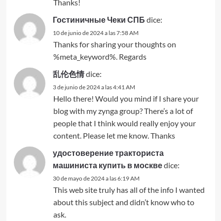
Thanks!
Гостиничные Чеки СПБ
dice:
10 de junio de 2024 a las 7:58 AM
Thanks for sharing your thoughts on
%meta_keyword%. Regards
乱伦色情
dice:
3 de junio de 2024 a las 4:41 AM
Hello there! Would you mind if I share your
blog with my zynga group? There’s a lot of
people that I think would really enjoy your
content. Please let me know. Thanks
удостоверение тракториста
машиниста купить в москве
dice:
30 de mayo de 2024 a las 6:19 AM
This web site truly has all of the info I wanted
about this subject and didn’t know who to
ask.