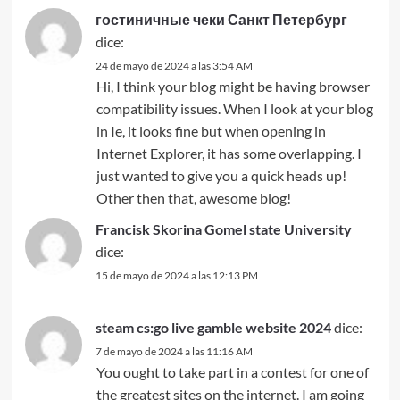
гостиничные чеки Санкт Петербург
dice:
24 de mayo de 2024 a las 3:54 AM
Hi, I think your blog might be having browser
compatibility issues. When I look at your blog
in Ie, it looks fine but when opening in
Internet Explorer, it has some overlapping. I
just wanted to give you a quick heads up!
Other then that, awesome blog!
Francisk Skorina Gomel state University
dice:
15 de mayo de 2024 a las 12:13 PM
steam cs:go live gamble website 2024
dice:
7 de mayo de 2024 a las 11:16 AM
You ought to take part in a contest for one of
the greatest sites on the internet. I am going