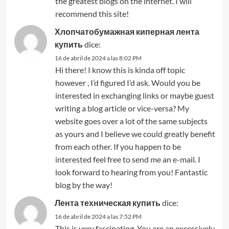
the greatest blogs on the internet. I will
recommend this site!
Хлопчатобумажная киперная лента
купить
dice:
16 de abril de 2024 a las 8:02 PM
Hi there! I know this is kinda off topic
however , I’d figured I’d ask. Would you be
interested in exchanging links or maybe guest
writing a blog article or vice-versa? My
website goes over a lot of the same subjects
as yours and I believe we could greatly benefit
from each other. If you happen to be
interested feel free to send me an e-mail. I
look forward to hearing from you! Fantastic
blog by the way!
Лента техническая купить
dice:
16 de abril de 2024 a las 7:52 PM
This is very fascinating, You are an excessively