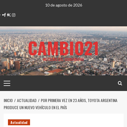
Saltar
10 de agosto de 2026
al
Facebook
Twitter
Instagram
contenido
CAMBIO21
NOTICIAS DEL CONURBANO
Menú
principal
INICIO
ACTUALIDAD
POR PRIMERA VEZ EN 23 AÑOS, TOYOTA ARGENTINA
PRODUCE UN NUEVO VEHÍCULO EN EL PAÍS
Actualidad