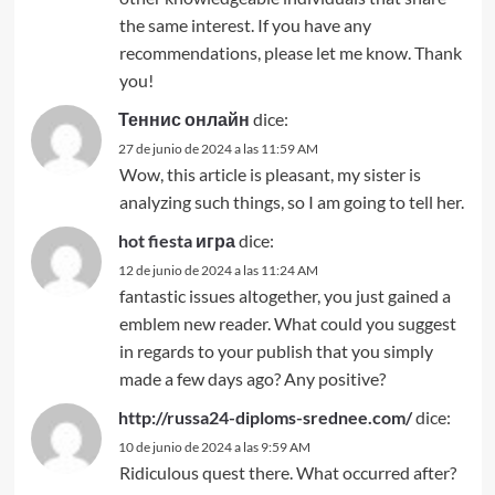
the same interest. If you have any
recommendations, please let me know. Thank
you!
Теннис онлайн
dice:
27 de junio de 2024 a las 11:59 AM
Wow, this article is pleasant, my sister is
analyzing such things, so I am going to tell her.
hot fiesta игра
dice:
12 de junio de 2024 a las 11:24 AM
fantastic issues altogether, you just gained a
emblem new reader. What could you suggest
in regards to your publish that you simply
made a few days ago? Any positive?
http://russa24-diploms-srednee.com/
dice:
10 de junio de 2024 a las 9:59 AM
Ridiculous quest there. What occurred after?