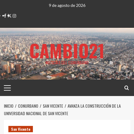
Saltar
9 de agosto de 2026
al
Facebook
Twitter
Instagram
contenido
CAMBIO21
NOTICIAS DEL CONURBANO
Menú
principal
INICIO
CONURBANO
SAN VICENTE
AVANZA LA CONSTRUCCIÓN DE LA
UNIVERSIDAD NACIONAL DE SAN VICENTE
San Vicente