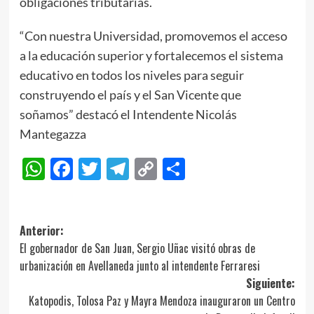
obligaciones tributarias.
“Con nuestra Universidad, promovemos el acceso
a la educación superior y fortalecemos el sistema
educativo en todos los niveles para seguir
construyendo el país y el San Vicente que
soñamos” destacó el Intendente Nicolás
Mantegazza
WhatsApp
Facebook
Twitter
Telegram
Copy
Compartir
Link
Navegación
Anterior:
El gobernador de San Juan, Sergio Uñac visitó obras de
de
urbanización en Avellaneda junto al intendente Ferraresi
entradas
Siguiente:
Katopodis, Tolosa Paz y Mayra Mendoza inauguraron un Centro