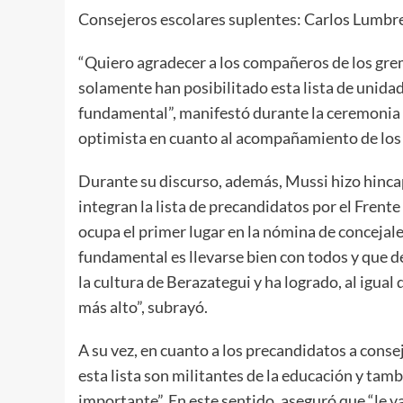
Consejeros escolares suplentes: Carlos Lumbre
“Quiero agradecer a los compañeros de los gremi
solamente han posibilitado esta lista de unida
fundamental”, manifestó durante la ceremonia e
optimista en cuanto al acompañamiento de los
Durante su discurso, además, Mussi hizo hinca
integran la lista de precandidatos por el Frent
ocupa el primer lugar en la nómina de concejal
fundamental es llevarse bien con todos y que de
la cultura de Berazategui y ha logrado, al igual
más alto”, subrayó.
A su vez, en cuanto a los precandidatos a cons
esta lista son militantes de la educación y tam
importante”. En este sentido, aseguró que “le v