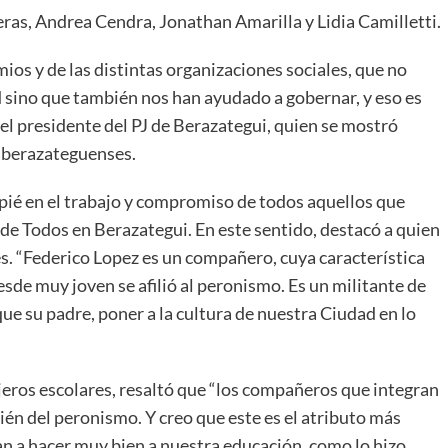
ras, Andrea Cendra, Jonathan Amarilla y Lidia Camilletti.
os y de las distintas organizaciones sociales, que no
d sino que también nos han ayudado a gobernar, y eso es
l presidente del PJ de Berazategui, quien se mostró
 berazateguenses.
pié en el trabajo y compromiso de todos aquellos que
e de Todos en Berazategui. En este sentido, destacó a quien
es. “Federico Lopez es un compañero, cuya característica
sde muy joven se afilió al peronismo. Es un militante de
 que su padre, poner a la cultura de nuestra Ciudad en lo
ejeros escolares, resaltó que “los compañeros que integran
bién del peronismo. Y creo que este es el atributo más
an a hacer muy bien a nuestra educación, como lo hizo