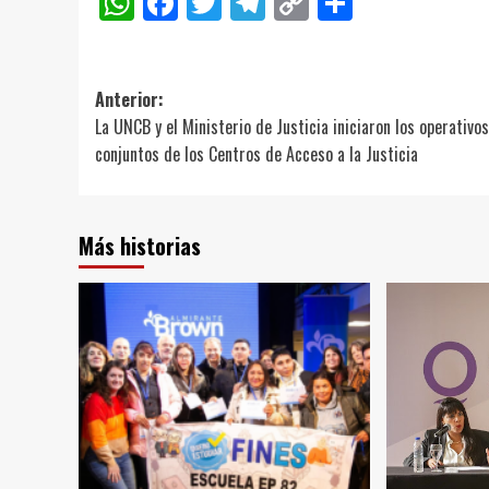
WhatsApp
Facebook
Twitter
Telegram
Copy
Compart
Link
Navegación
Anterior:
La UNCB y el Ministerio de Justicia iniciaron los operativos
de
conjuntos de los Centros de Acceso a la Justicia
entradas
Más historias