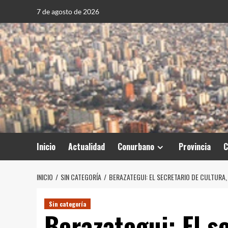
Saltar
7 de agosto de 2026
al
contenido
Inicio
Actualidad
Conurbano
Provincia
C
INICIO
SIN CATEGORÍA
BERAZATEGUI: EL SECRETARIO DE CULTURA,
Sin categoría
Berazategui: El s