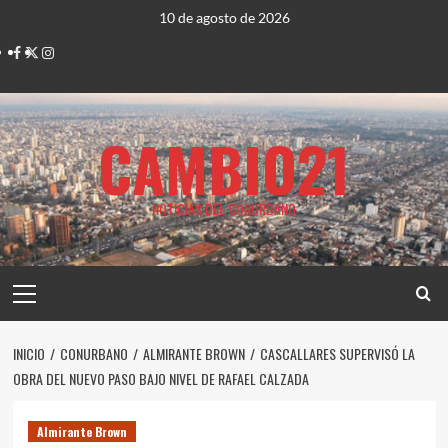
Saltar
10 de agosto de 2026
al
Facebook
Twitter
Instagram
contenido
CAMBIO21
NOTICIAS DEL CONURBANO
Menú
principal
INICIO
CONURBANO
ALMIRANTE BROWN
CASCALLARES SUPERVISÓ LA
OBRA DEL NUEVO PASO BAJO NIVEL DE RAFAEL CALZADA
Almirante Brown