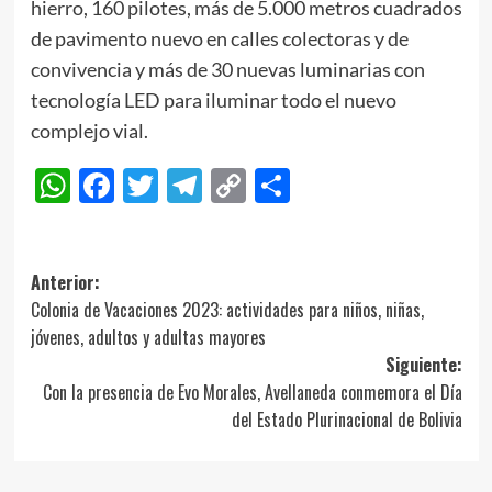
hierro, 160 pilotes, más de 5.000 metros cuadrados
de pavimento nuevo en calles colectoras y de
convivencia y más de 30 nuevas luminarias con
tecnología LED para iluminar todo el nuevo
complejo vial.
WhatsApp
Facebook
Twitter
Telegram
Copy
Compartir
Link
Navegación
Anterior:
Colonia de Vacaciones 2023: actividades para niños, niñas,
de
jóvenes, adultos y adultas mayores
entradas
Siguiente:
Con la presencia de Evo Morales, Avellaneda conmemora el Día
del Estado Plurinacional de Bolivia